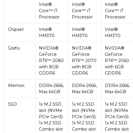
Intel®
Intel®
Intel®
Core™ i7
Core™ i7
Core™ i7
Processor
Processor
Processor
Chipset
Intel®
Intel®
Intel®
HM370
HM370
HM370
Grafis
NVIDIA®
NVIDIA®
NVIDIA®
GeForce
GeForce
GeForce
RTX™ 2080
RTX™ 2070
RTX™ 2060
with 8GB
with 8GB
with 6GB
GDDR6
GDDR6
GDDR6
Memori
DDR4-2666,
DDR4-2666,
DDR4-2666,
Max 64GB
Max 64GB
Max 64GB
SSD
1x M.2 SSD
1x M.2 SSD
1x M.2 SSD
slot (NVMe
slot (NVMe
slot (NVMe
PCIe Gen3)
PCIe Gen3)
PCIe Gen3)
1x M.2 SSD
1x M.2 SSD
1x M.2 SSD
Combo slot
Combo slot
Combo slot