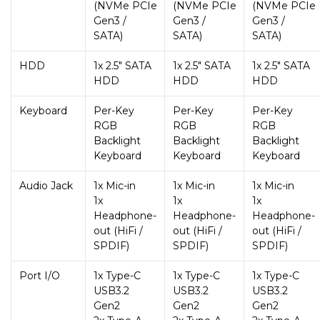
(NVMe PCIe
(NVMe PCIe
(NVMe PCIe
Gen3 /
Gen3 /
Gen3 /
SATA)
SATA)
SATA)
HDD
1x 2.5″ SATA
1x 2.5″ SATA
1x 2.5″ SATA
HDD
HDD
HDD
Keyboard
Per-Key
Per-Key
Per-Key
RGB
RGB
RGB
Backlight
Backlight
Backlight
Keyboard
Keyboard
Keyboard
Audio Jack
1x Mic-in
1x Mic-in
1x Mic-in
1x
1x
1x
Headphone-
Headphone-
Headphone-
out (HiFi /
out (HiFi /
out (HiFi /
SPDIF)
SPDIF)
SPDIF)
Port I/O
1x Type-C
1x Type-C
1x Type-C
USB3.2
USB3.2
USB3.2
Gen2
Gen2
Gen2