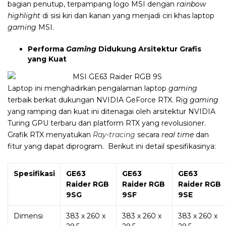
bagian penutup, terpampang logo MSI dengan
rainbow
highlight
di sisi kiri dan kanan yang menjadi ciri khas laptop
gaming
MSI.
Performa
Gaming
Didukung Arsitektur Grafis
yang Kuat
Laptop ini menghadirkan pengalaman laptop
gaming
terbaik berkat dukungan NVIDIA GeForce RTX. Rig
gaming
yang ramping dan kuat ini ditenagai oleh arsitektur NVIDIA
Turing GPU terbaru dan platform RTX yang revolusioner.
Grafik RTX menyatukan
Ray-tracing
secara
real time
dan
fitur yang dapat diprogram. Berikut ini detail spesifikasinya:
Spesifikasi
GE63
GE63
GE63
Raider RGB
Raider RGB
Raider RGB
9SG
9SF
9SE
Dimensi
383 x 260 x
383 x 260 x
383 x 260 x