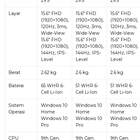
29.5
29.5
29.5
Layar
15.6″ FHD
15.6″ FHD
15.6″ FHD
(1920×1080),
(1920×1080),
(1920×1080),
120Hz, 3ms,
120Hz, 3ms,
120Hz, 3ms,
Wide-View
Wide-View
Wide-View
15.6″ FHD
15.6″ FHD
15.6″ FHD
(1920×1080),
(1920×1080),
(1920×1080),
144Hz, IPS-
144Hz, IPS-
144Hz, IPS-
Level
Level
Level
Berat
2.62 kg
2.6 kg
2.6 kg
Baterai
65 WHR 6-
51 WHR 6-
51 WHR 6-
Cell Li-Ion
Cell Li-Ion
Cell Li-Ion
Sistem
Windows 10
Windows 10
Windows 10
Operasi
Home
Home
Home
Windows 10
Windows 10
Windows 10
Pro
Pro
Pro
CPU
9th Gen.
9th Gen.
9th Gen.