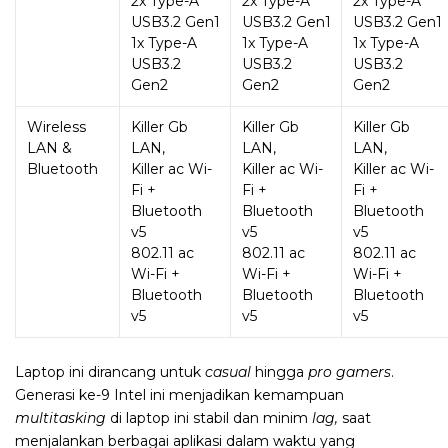
2x Type-A
2x Type-A
2x Type-A
USB3.2 Gen1
USB3.2 Gen1
USB3.2 Gen1
1x Type-A
1x Type-A
1x Type-A
USB3.2
USB3.2
USB3.2
Gen2
Gen2
Gen2
Wireless
Killer Gb
Killer Gb
Killer Gb
LAN &
LAN,
LAN,
LAN,
Bluetooth
Killer ac Wi-
Killer ac Wi-
Killer ac Wi-
Fi +
Fi +
Fi +
Bluetooth
Bluetooth
Bluetooth
v5
v5
v5
802.11 ac
802.11 ac
802.11 ac
Wi-Fi +
Wi-Fi +
Wi-Fi +
Bluetooth
Bluetooth
Bluetooth
v5
v5
v5
Laptop ini dirancang untuk
casual
hingga
pro gamers
.
Generasi ke-9 Intel ini menjadikan kemampuan
multitasking
di laptop ini stabil dan minim
lag,
saat
menjalankan berbagai aplikasi dalam waktu yang