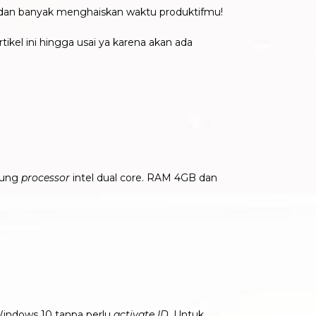
res dan banyak menghaiskan waktu produktifmu!
ikel ini hingga usai ya karena akan ada
ukung
processor
intel dual core. RAM 4GB dan
 Windows 10 tanpa perlu
activate ID
. Untuk