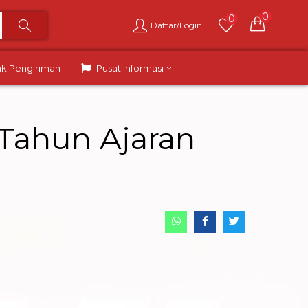
0
0
Daftar/Login
ak Pengiriman
Pusat Informasi
Tahun Ajaran