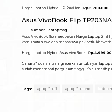
Harga Laptop Hybrid HP Pavillion :
Rp.5.700.000
Asus VivoBook Flip TP203N
sumber : laptopmag
Asus VivoBook flip merupakan Harga Laptop 2In1 hyb
kamu para siswa dan mahasiswa gak perlu khawatir 
Harga Laptop Hybrid Asus VivoBook :
Rp.4.999.00
Gimana? udah mulai ngincerkah untuk nyari laptop
sudah menempati perguruan tinggi. Kalau masih pin
laptop 2 in 1
laptop 2 in one
laptop 
Tags: