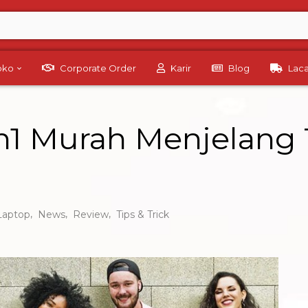
Toko
Corporate Order
Karir
Blog
Lac
n1 Murah Menjelang 
,
,
,
Laptop
News
Review
Tips & Trick