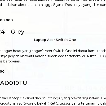
bisa diandalkan akrena tahan hingga 8 jam!. Desainnya yang sli
500.000
4 – Grey
 dengan berat yang ringan? Acer Switch One ini dapat kamu and
sign
jangan khawatir karena sudah ada tertanam VGA Intel HD 
s beroperasi.
000
1-AD019TU
h laptop fleksibel dan multifungsi yang praktif digunakan. HP Pav
k kebutuhan
software
dibekali
Intel Graphics
yang tertanam dida