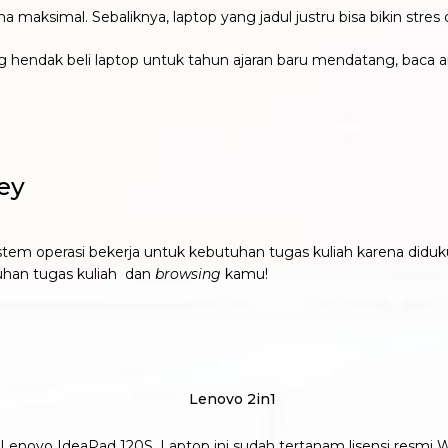
a maksimal. Sebaliknya, laptop yang jadul justru bisa bikin st
 hendak beli laptop untuk tahun ajaran baru mendatang, baca art
rey
istem operasi bekerja untuk kebutuhan tugas kuliah karena did
tuhan tugas kuliah dan
browsing
kamu!
 Lenovo IdeaPad 120S. Laptop ini sudah tertanam lisensi resmi