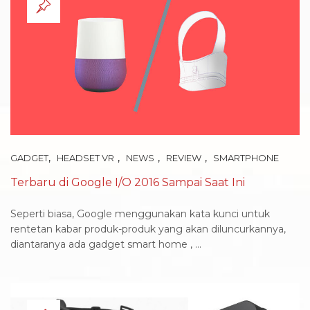
,
,
,
,
GADGET
HEADSET VR
NEWS
REVIEW
SMARTPHONE
Terbaru di Google I/O 2016 Sampai Saat Ini
Seperti biasa, Google menggunakan kata kunci untuk
rentetan kabar produk-produk yang akan diluncurkannya,
diantaranya ada gadget smart home , ...