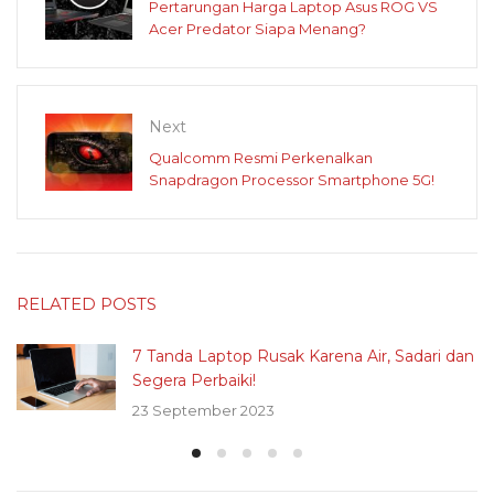
Pertarungan Harga Laptop Asus ROG VS
Acer Predator Siapa Menang?
Next
Qualcomm Resmi Perkenalkan
Snapdragon Processor Smartphone 5G!
RELATED POSTS
7 Tanda Laptop Rusak Karena Air, Sadari dan
Segera Perbaiki!
23 September 2023