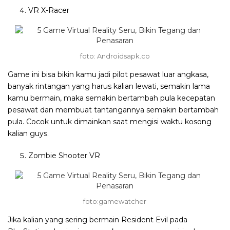
VR X-Racer
foto: Androidsapk.co
Game ini bisa bikin kamu jadi pilot pesawat luar angkasa,
banyak rintangan yang harus kalian lewati, semakin lama
kamu bermain, maka semakin bertambah pula kecepatan
pesawat dan membuat tantangannya semakin bertambah
pula. Cocok untuk dimainkan saat mengisi waktu kosong
kalian guys.
Zombie Shooter VR
foto:gamewatcher
Jika kalian yang sering bermain Resident Evil pada