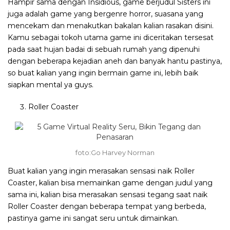
Hampir sama dengan Insidious, game berjudul Sisters ini
juga adalah game yang bergenre horror, suasana yang
mencekam dan menakutkan bakalan kalian rasakan disini.
Kamu sebagai tokoh utama game ini diceritakan tersesat
pada saat hujan badai di sebuah rumah yang dipenuhi
dengan beberapa kejadian aneh dan banyak hantu pastinya,
so buat kalian yang ingin bermain game ini, lebih baik
siapkan mental ya guys.
Roller Coaster
foto:Go Harvey Norman
Buat kalian yang ingin merasakan sensasi naik Roller
Coaster, kalian bisa memainkan game dengan judul yang
sama ini, kalian bisa merasakan sensasi tegang saat naik
Roller Coaster dengan beberapa tempat yang berbeda,
pastinya game ini sangat seru untuk dimainkan.