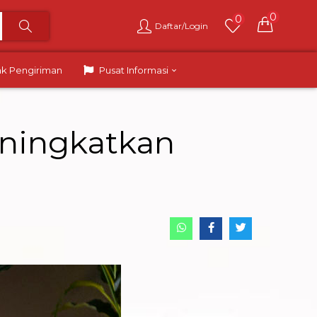
0
0
Daftar/Login
ak Pengiriman
Pusat Informasi
eningkatkan