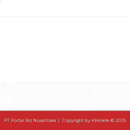
s
PT Portal Biz Nusantara | Copyright by Kliknklik © 2025