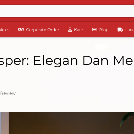
Toko
Corporate Order
Karir
Blog
Lac
sper: Elegan Dan M
Review