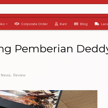
Toko
Corporate Order
Karir
Blog
Lac
ing Pemberian Deddy
,
News
Review