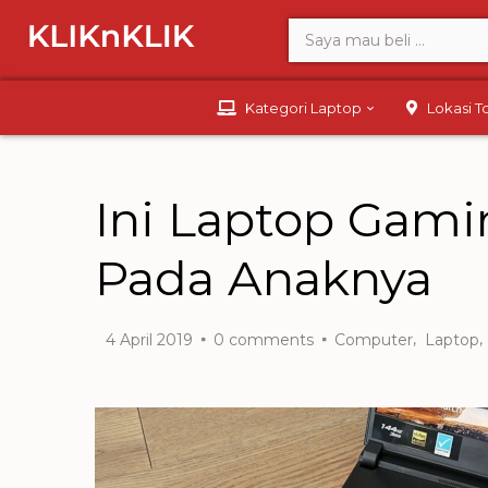
Kategori Laptop
Lokasi 
Ini Laptop Gam
Pada Anaknya
,
,
4 April 2019
0
comments
Computer
Laptop