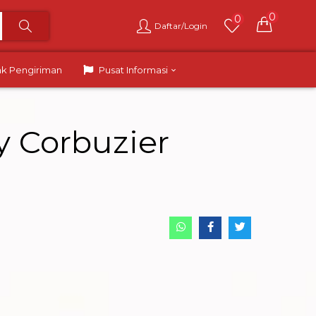
0
0
Daftar/Login
ak Pengiriman
Pusat Informasi
 Corbuzier