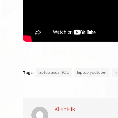
laptop asus ROG
laptop youtuber
R
Tags:
Kliknklik