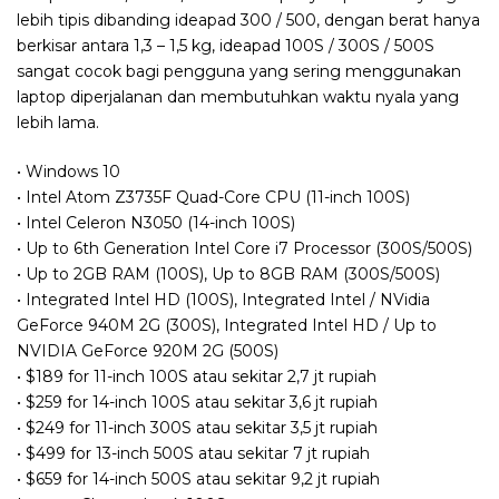
lebih tipis dibanding ideapad 300 / 500, dengan berat hanya
berkisar antara 1,3 – 1,5 kg, ideapad 100S / 300S / 500S
sangat cocok bagi pengguna yang sering menggunakan
laptop diperjalanan dan membutuhkan waktu nyala yang
lebih lama.
• Windows 10
• Intel Atom Z3735F Quad-Core CPU (11-inch 100S)
• Intel Celeron N3050 (14-inch 100S)
• Up to 6th Generation Intel Core i7 Processor (300S/500S)
• Up to 2GB RAM (100S), Up to 8GB RAM (300S/500S)
• Integrated Intel HD (100S), Integrated Intel / NVidia
GeForce 940M 2G (300S), Integrated Intel HD / Up to
NVIDIA GeForce 920M 2G (500S)
• $189 for 11-inch 100S atau sekitar 2,7 jt rupiah
• $259 for 14-inch 100S atau sekitar 3,6 jt rupiah
• $249 for 11-inch 300S atau sekitar 3,5 jt rupiah
• $499 for 13-inch 500S atau sekitar 7 jt rupiah
• $659 for 14-inch 500S atau sekitar 9,2 jt rupiah