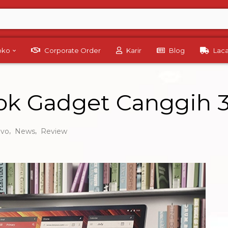
Toko
Corporate Order
Karir
Blog
Lac
k Gadget Canggih 3 
,
,
ovo
News
Review