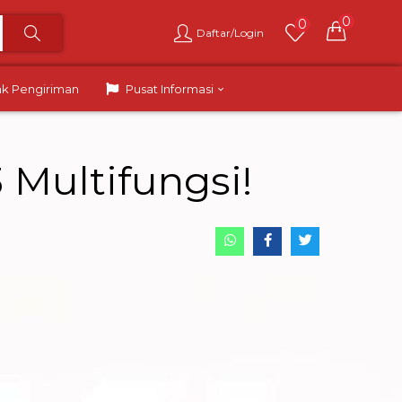
0
0
Daftar/Login
ak Pengiriman
Pusat Informasi
Multifungsi!