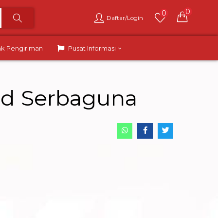
0
0
Daftar/Login
ak Pengiriman
Pusat Informasi
rid Serbaguna