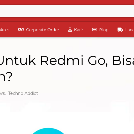
Toko
Corporate Order
Karir
Blog
Lac
Untuk Redmi Go, Bi
n?
,
ws
Techno Addict