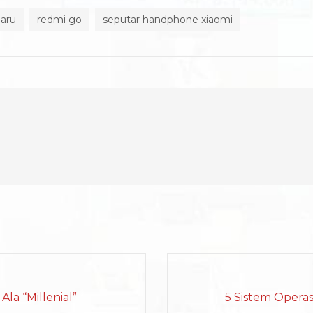
aru
redmi go
seputar handphone xiaomi
la “Millenial”
5 Sistem Operas