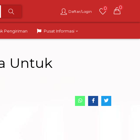
0
0
Daftar/Login
ak Pengiriman
Pusat Informasi
sa Untuk