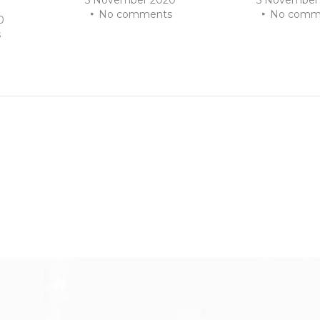
No comments
No comm
0
s