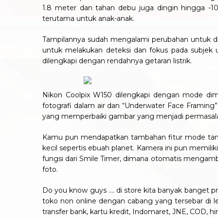
1.8 meter dan tahan debu juga dingin hingga -10
terutama untuk anak-anak.
Tampilannya sudah mengalami perubahan untuk da
untuk melakukan deteksi dan fokus pada subjek 
dilengkapi dengan rendahnya getaran listrik.
Nikon Coolpix W150 dilengkapi dengan mode di
fotografi dalam air dan “Underwater Face Framin
yang memperbaiki gambar yang menjadi permasala
Kamu pun mendapatkan tambahan fitur mode tangka
kecil sepertis ebuah planet. Kamera ini pun memili
fungsi dari Smile Timer, dimana otomatis meng
foto.
Do you know guys …. di store kita banyak banget pr
toko non online dengan cabang yang tersebar di leb
transfer bank, kartu kredit, Indomaret, JNE, COD, hi