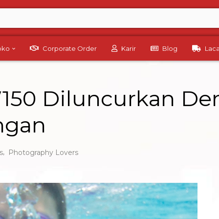
Toko
Corporate Order
Karir
Blog
Lac
150 Diluncurkan Den
ngan
,
s
Photography Lovers