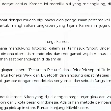
 derajat celsius. Kamera ini memiliki sisi yang melengkung,
pat dengan mudah digunakan oleh penggunaan pertama kali. Fi
untuk menghasilkan tangkapan yang tajam. Kamera ini juga d
mana mendukung fotograpi dalam air, termasuk “Shoot Unde
g” dimana otomatis mendeteksi dan mengambil wajah manusia d
han saat penangkapan di dalam air
pan seperti “Picture-in-Picture” dan efek-efek seperti “lit
ki fitur koneksi Wi-Fi dan Bluetooth dan langsung dapat integra
ambil gambar dengan mendeteksi senyuman dan sebuah fungsi 
oduk kamera Nikon yang dijual dengan harga terjangkau dan varia
ih dari 5 kota besar di Indonesia. Ada pilihan metode pembayar
ngga pick up in store. Buruan kunjungi kliknklik.com.