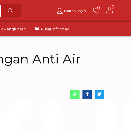
0
0
Daftar/Login
ak Pengiriman
Pusat Informasi
gan Anti Air