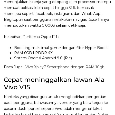
menunjukkan kinerja yang ditopang oleh processor mampu
memuat aplikasi lebih cepat hingga 31% termasuk
mencoba seperti facebook, instagram, dan WhatsApp.
Begitupun saat pengguna melakukan navigasi
back
hanya
membutukan waktu 0,0003 sekian detik saja.
Kelebihan Performa Oppo F11 :
Boosting maksimal
game
dengan fitur Hyper Boost
RAM 6GB LPDDR 4X
Sistem Operasi Android 9.0 (Pie)
Baca Juga :
Vivo Xplay7 Smartphone dengan RAM 10gb
Cepat meninggalkan lawan Ala
Vivo V15
Konteks yang dibangun untuk menghadirkan pengertian
pada pengguna, bahwasannya vendor yang baru terjun ke
pasar industri ponsel seperti Vivo tidak mengenal takut
terhadap brand besar semisal Samsung,iPhone, dan
Nokia
.