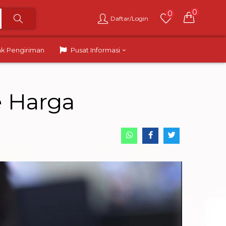
0
0
Daftar/Login
ak Pengiriman
Pusat Informasi
e Harga