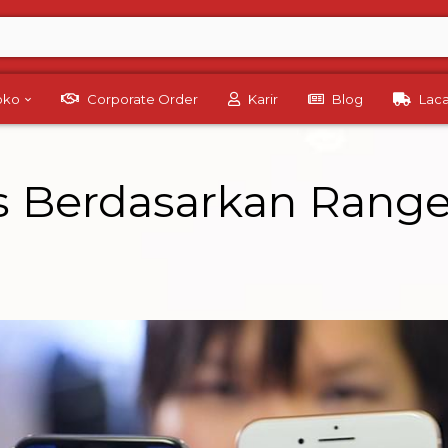
Toko
Corporate Order
Karir
Blog
Lac
s Berdasarkan Rang