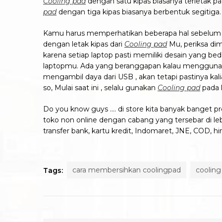
Cooling pad
dengan satu kipas biasanya terletak p
pad
dengan tiga kipas biasanya berbentuk segitiga.
Kamu harus memperhatikan beberapa hal sebelu
dengan letak kipas dari
Cooling pad
Mu, periksa dim
karena setiap laptop pasti memiliki desain yang be
laptopmu. Ada yang beranggapan kalau menggun
mengambil daya dari USB , akan tetapi pastinya ka
so, Mulai saat ini , selalu gunakan
Cooling pad
pada l
Do you know guys …. di store kita banyak banget 
toko non online dengan cabang yang tersebar di lebi
transfer bank, kartu kredit, Indomaret, JNE, COD, h
cara membersihkan coolingpad
cooling
Tags: