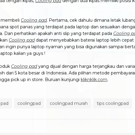
ada tengah kipas,
Cooling pad
dengan dua kipas memiliki posisi k
m membeli
Cooling pad
.
Pertama, cek dahulu dimana letak lubang
ana spot panas yang terdapat pada laptop dan sesuaikan dengan
da. Dan perhatikan apakah anti slip yang terdapat pada
Cooling p
akan
Cooling pad
dapat menyebabkan baterai laptop lebih cepat
lian ingin punya laptop nyaman yang bisa digunakan sampai ber
aptop kalian ya guys !
produk
Cooling pad
yang dijual dengan harga terjangkau dan varian
h dari 5 kota besar di Indonesia. Ada pilihan metode pembayaran 
ingga pick up in store. Buruan kunjungi
kliknklik.com
.
 pad
coolingpad
coolingpad murah
tips coolingpad