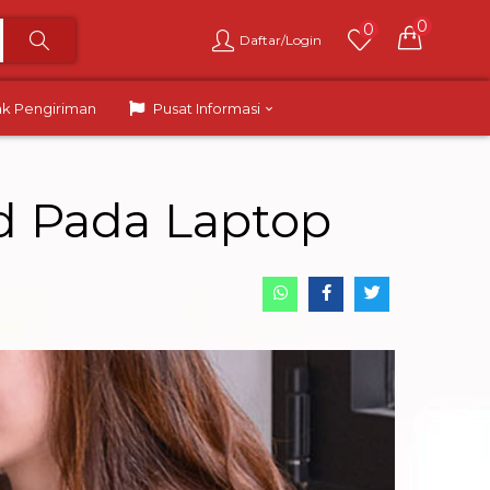
0
0
Daftar/Login
ak Pengiriman
Pusat Informasi
d Pada Laptop