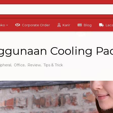
Toko
Corporate Order
Karir
Blog
Lac
ggunaan Cooling Pa
,
,
,
ipheral
Office
Review
Tips & Trick