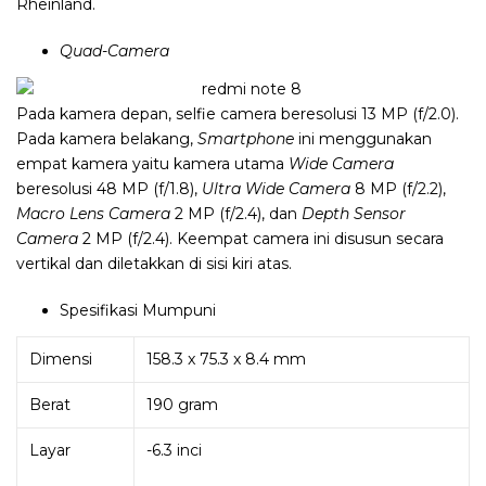
Rheinland.
Quad-Camera
Pada kamera depan, selfie camera beresolusi 13 MP (f/2.0).
Pada kamera belakang,
Smartphone
ini menggunakan
empat kamera yaitu kamera utama
Wide Camera
beresolusi 48 MP (f/1.8),
Ultra Wide Camera
8 MP (f/2.2),
Macro Lens Camera
2 MP (f/2.4), dan
Depth Sensor
Camera
2 MP (f/2.4). Keempat camera ini disusun secara
vertikal dan diletakkan di sisi kiri atas.
Spesifikasi Mumpuni
Dimensi
158.3 x 75.3 x 8.4 mm
Berat
190 gram
Layar
-6.3 inci