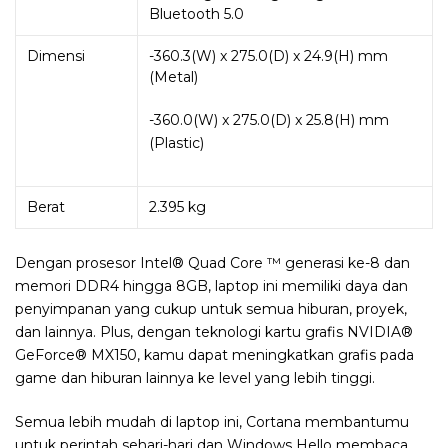
Bluetooth 5.0
Dimensi
-360.3(W) x 275.0(D) x 24.9(H) mm
(Metal)
-360.0(W) x 275.0(D) x 25.8(H) mm
(Plastic)
Berat
2.395 kg
Dengan prosesor Intel® Quad Core ™ generasi ke-8 dan
memori DDR4 hingga 8GB, laptop ini memiliki daya dan
penyimpanan yang cukup untuk semua hiburan, proyek,
dan lainnya. Plus, dengan teknologi kartu grafis NVIDIA®
GeForce® MX150, kamu
dapat meningkatkan grafis pada
game dan hiburan lainnya ke level yang lebih tinggi.
Semua lebih mudah di laptop ini, Cortana membantumu
untuk perintah sehari-hari dan Windows Hello membaca