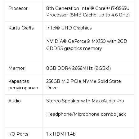
Prosesor
8th Generation Intel® Core™ i7-8565U
Processor (8MB Cache, up to 4.6 GHz)
Kartu Grafis
Intel® UHD Graphics
NVIDIA® GeForce® MX150 with 2GB
GDDR5 graphics memory
Memori
8GB DDR4 2666MHz (8GBx1)
Kapasitas
256GB M.2 PCIe NVMe Solid State
penyimpanan
Drive
Audio
Stereo Speaker with MaxxAudio Pro
Headphone/Microphone combo jack
I/O Ports
1 x HDMI 1.4b