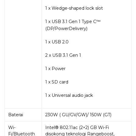
1 x Wedge-shaped lock slot
1 x USB 3.1 Gen 1 Type C™
(DP/PowerDelivery)
1 x USB 2.0
2 x USB 3.1 Gen 1
1 x Power
1 x SD card
1 x Universal audio jack
Baterai
230W ( GU/GV/GW)/ 150W (GT)
Wi-
Intel® 802.11ac (2×2) GB Wi-Fi
Fi/Bluetooth
disokong teknologi Rangeboost,