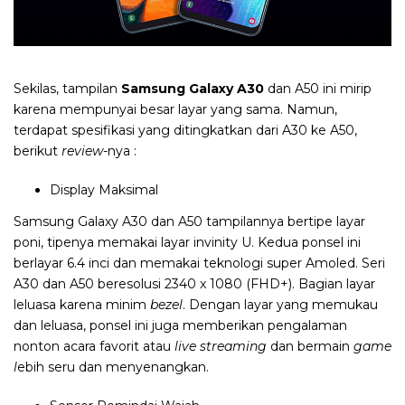
Sekilas, tampilan
Samsung Galaxy A30
dan A50
ini mirip
karena mempunyai besar layar yang sama. Namun,
terdapat spesifikasi yang ditingkatkan dari A30 ke A50,
berikut
review
-nya :
Display Maksimal
Samsung Galaxy A30 dan A50 tampilannya bertipe layar
poni, tipenya memakai layar invinity U. Kedua ponsel ini
berlayar 6.4 inci dan memakai teknologi super Amoled. Seri
A30 dan A50 beresolusi 2340 x 1080 (FHD+). Bagian layar
leluasa karena minim
bezel
. Dengan layar yang memukau
dan leluasa, ponsel ini juga memberikan pengalaman
nonton acara favorit atau
live streaming
dan bermain
game
l
ebih seru dan menyenangkan.