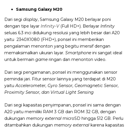
Samsung Galaxy M20
Dari segi
display
, Samsung Galaxy M20 berlayar poni
dengan tipe layar
Infinity-V
(Full HD+). Berla
yar
Infinity
seluas 6.3 inci didukung resolusi yang lebih besar dari A20
yaitu 2340X
1080 (FHD+), ponsel ini
memberikan
pengalaman menonton yang begitu imersif dengan
memaksimalkan ukuran layar.
Smartphone
ini sangat ideal
untuk bermain
game
ringan dan menonton video.
Dari segi pengamanan, ponsel ini menggunakan sensor
pemindai jari. Fitur sensor lainnya yang terdapat di M20
yaitu
Accelerometer, Gyro Sensor, Geomagnetic Sensor,
Proximity Sensor, dan Virtual Light Sensing
Dari segi kapasitas penyimpanan, ponsel ini sama dengan
A20 yaitu memiliki RAM 3 GB dan ROM 32 GB, dengan
dukungan
memory external
microSD hingga 512 GB. Perlu
ditambahkan dukungan
memory external
karena kapasitas