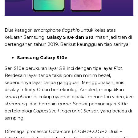
Dua kategori
smartphone
flagship
untuk kelas atas
keluaran Samsung,
Galaxy
S10e dan S10
,
masih jadi tren di
pertengahan tahun 20
1
9. Berikut keunggulan tiap serinya :
Samsung Galaxy S10e
Seri S10e berukuran layar 5.8 inci dengan tipe layar
Flat
.
Berdesain layar tanpa takik poni dan minim bezel,
sepenuhnya layar tanpa gangguan. Menggunakan jenis
display Infinity-O dan berteknologi
Amoled
, menjadikan
smartphone
ini cukup nyaman dipakai menonton video,
live
streaming
, dan bermain
game
. Sensor pemindai jari S10e
berteknologi
Capacitive Fingerprint Sensor
, yang berada di
samping.
Ditenagai processor Octa-core (2.7GHz+2.3GHz Dual +