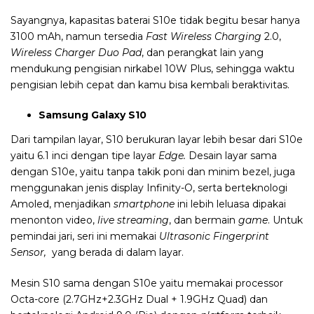
Sayangnya, kapasitas baterai S10e tidak begitu besar hanya
3100 mAh, namun tersedia
Fast Wireless Charging
2.0,
Wireless Charger Duo Pad
, dan perangkat lain yang
mendukung pengisian nirkabel 10W Plus, sehingga waktu
pengisian lebih cepat dan kamu bisa kembali beraktivitas.
Samsung Galaxy S10
Dari tampilan layar, S10 berukuran layar lebih besar dari S10e
yaitu 6.1 inci dengan tipe layar
Edge.
Desain layar sama
dengan
S10e, yaitu
tanpa takik poni dan minim bezel, juga
menggunakan jenis display Infinity-O, serta berteknologi
Amoled, menjadikan
smartphone
ini lebih leluasa dipakai
menonton video,
live streaming
, dan bermain
game
. Untuk
pemindai jari, seri ini memakai
Ultrasonic Fingerprint
Sensor,
yang berada di dalam layar.
Mesin S10 sama dengan
S10e yaitu
memakai p
rocessor
Octa-core (2.7GHz+2.3GHz Dual + 1.9GHz Quad) dan