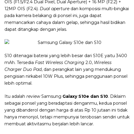
OIS (F1.5/F2.4 Dual Pixel, Dual Aperture) + 16 MP (F2.2) +
12MP OIS (F2.4).
Dual aperture
dan komposisi multi-bingkai
pada kamera belakang di ponsel ini, juga dapat
memancarkan cahaya dalam gelap, sehingga hasil bidikan
dapat ditangkap dengan jelas.
S10 ditenagai baterai yang lebih besar dari S10E yaitu 3400
mAh. Tersedia
Fast Wireless Charging
2.0,
Wireless
Charger Duo Pad
, dan perangkat lain yang mendukung
pengisian nirkabel 10W Plus, sehingga penggunaan ponsel
lebih optimal.
Itu adalah
review
Samsung
Galaxy S10e dan S10
. Diklaim
sebagai ponsel yang beradaptasi denganmu, kedua ponsel
yang dibanderol dengan harga di atas Rp 10 jutaan ini tidak
hanya menonjol, tetapi mempunyai terobosan sendiri untuk
membuat aktivitasmu berjalan lebih lancar.