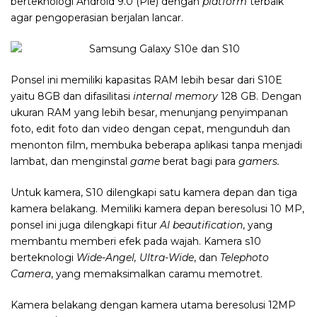
berteknologi Android 9.0 (Pie) dengan
platform
terbaik
agar pengoperasian berjalan lancar.
Ponsel ini memiliki kapasitas RAM lebih besar dari
S10E
yaitu
8GB dan difasilitasi
internal memory
128 GB. Dengan
ukuran RAM yang lebih besar, menunjang penyimpanan
foto, edit foto dan video dengan cepat, mengunduh dan
menonton film, membuka beberapa aplikasi tanpa menjadi
lambat, dan menginstal
game
berat bagi para
gamers.
Untuk kamera, S10 dilengkapi satu kamera depan dan tiga
kamera belakang.
Memiliki kamera
depan beresolusi 10 MP,
ponsel ini juga dilengkapi fitur
AI beautification
, yang
membantu memberi efek pada wajah. Kamera s10
berteknologi
Wide-Angel, Ultra-Wide
, dan
Telephoto
Camera
, yang memaksimalkan caramu memotret.
Kamera belakang dengan kamera utama beresolusi 12MP