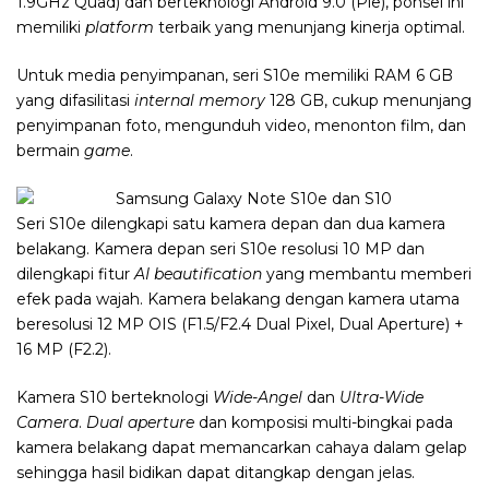
1.9GHz Quad) dan berteknologi Android 9.0 (Pie), ponsel ini
memiliki
platform
terbaik yang menunjang kinerja optimal.
Untuk media penyimpanan, seri S10e memiliki RAM 6 GB
yang difasilitasi
internal memory
128 GB, cukup menunjang
penyimpanan foto, mengunduh video, menonton film, dan
bermain
game
.
Seri S10e dilengkapi satu kamera depan dan dua kamera
belakang. Kamera depan seri S10e resolusi 10 MP dan
dilengkapi fitur
AI beautification
yang membantu memberi
efek pada wajah. Kamera belakang dengan kamera utama
beresolusi 12 MP OIS (F1.5/F2.4 Dual Pixel, Dual Aperture) +
16 MP (F2.2).
Kamera S10 berteknologi
Wide-Angel
dan
Ultra-Wide
Camera
.
Dual aperture
dan komposisi multi-bingkai pada
kamera belakang dapat memancarkan cahaya dalam gelap
sehingga hasil bidikan dapat ditangkap dengan jelas.