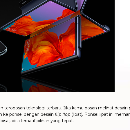
n terobosan teknologi terbaru. Jika kamu bosan melihat desain 
ih ke ponsel dengan desain
flip flop
(lipat)
.
Ponsel lipat ini meman
isa jadi alternatif pilihan yang tepat.