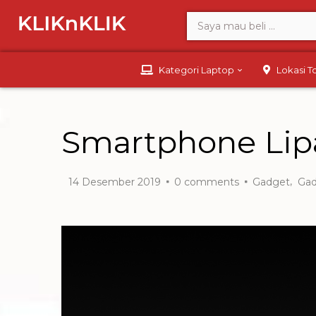
Kategori Laptop
Lokasi 
Smartphone Lip
,
14 Desember 2019
0
comments
Gadget
Ga