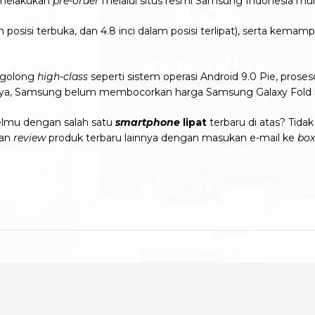
 melakukan
pre-order
melalui situs resmi Samsung Indonesia mu
posisi terbuka, dan 4.8 inci dalam posisi terlipat), serta kemamp
ergolong
high-class
seperti sistem operasi Android 9.0 Pie, pros
ya, Samsung belum membocorkan harga Samsung Galaxy Fold in
elmu dengan salah satu
smartphone
lipat
terbaru di atas? Tid
lan
review
produk terbaru lainnya dengan masukan e-mail ke
bo