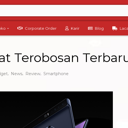
Toko
Corporate Order
Karir
Blog
Lac
at Terobosan Terbar
,
,
,
dget
News
Review
Smartphone