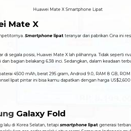
i Mate X
mpetitornya.
Smartphone
lipat
teranyar dari pabrikan Cina ini 
 di segala posisi, Huawei Mate X lah pilihannya. Tidak seperti riv
i dan bagian belakang 6.38 inci. Sedangkan, dalam keadaan terbuka
0, baterai 4500 mAh, berat 295 gram, Android 9.0, RAM 8 GB, RO
nsel lipat pintar ini
bisa kamu dapatkan dengan harga US$2,600 
ung
Galaxy Fold
lalu di Korea Selatan, tetapi
smartphone
lipat
generasi
terbar