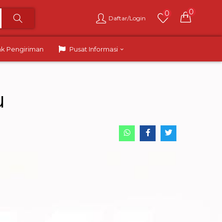
0
0
Daftar/Login
ak Pengiriman
Pusat Informasi
u