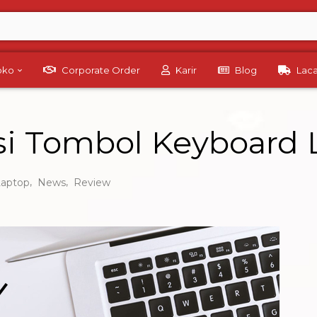
Toko
Corporate Order
Karir
Blog
Lac
i Tombol Keyboard 
,
,
Laptop
News
Review