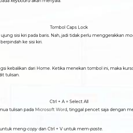
 pada
keyboard
akan menyala.
ung sisi kiri pada baris. Nah, jadi tidak perlu menggerakkan
mo
pindah ke sisi kiri.
si kebalikan dari Home. Ketika menekan tombol ini, maka kursor
t tulisan.
ua tulisan pada
Microsoft Word
, tinggal pencet saja dengan me
C untuk meng-
copy
dan Ctrl + V untuk mem-
paste
.