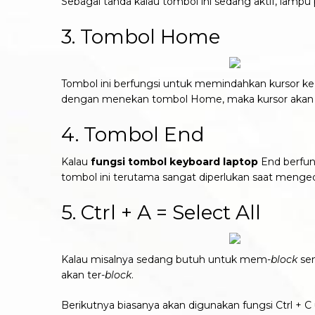
Sebagai tanda kalau tombol ini sedang aktif, lampu
3. Tombol Home
Tombol ini berfungsi untuk memindahkan kursor ke uj
dengan menekan tombol Home, maka kursor akan ber
4. Tombol End
Kalau
fungsi
tombol keyboard laptop
End berfung
tombol ini terutama sangat diperlukan saat mengedi
5. Ctrl + A = Select All
Kalau misalnya sedang butuh untuk mem-
block
sem
akan ter-
block
.
Berikutnya biasanya akan digunakan fungsi Ctrl + 