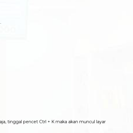
h.
aja, tinggal pencet Ctrl + K maka akan muncul layar