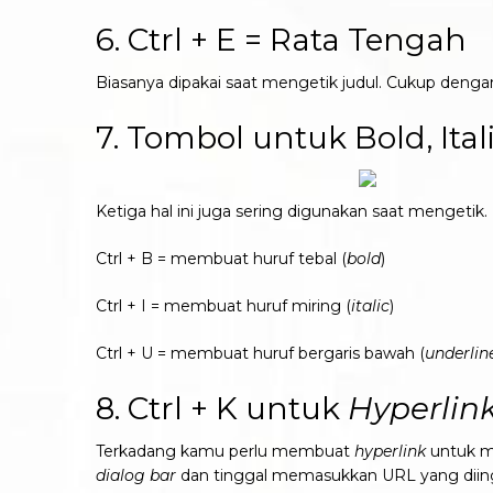
6. Ctrl + E = Rata Tengah
Biasanya dipakai saat mengetik judul. Cukup denga
7. Tombol untuk Bold, Ital
Ketiga hal ini juga sering digunakan saat mengetik
Ctrl + B = membuat huruf tebal (
bold
)
Ctrl + I = membuat huruf miring (
italic
)
Ctrl + U = membuat huruf bergaris bawah (
underlin
8. Ctrl + K untuk
Hyperlin
Terkadang kamu perlu membuat
hyperlink
untuk m
dialog bar
dan tinggal memasukkan URL yang diin