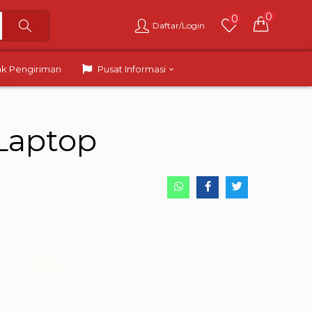
0
0
Daftar/Login
ak Pengiriman
Pusat Informasi
Laptop