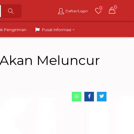
0
0
Daftar/Login
ak Pengiriman
Pusat Informasi
i Akan Meluncur