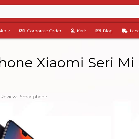
Toko
Corporate Order
Karir
Blog
Lac
hone Xiaomi Seri M
,
Review
Smartphone