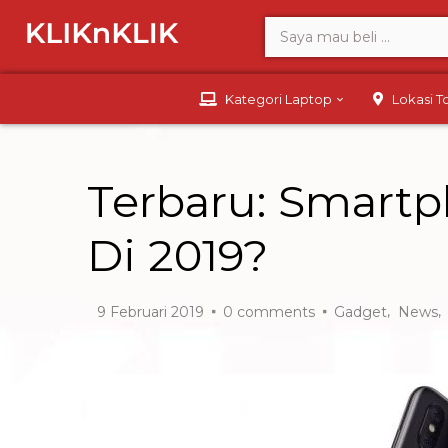
Kategori Laptop
Lokasi 
Terbaru: Smartp
Di 2019?
,
,
9 Februari 2019
0
comments
Gadget
News