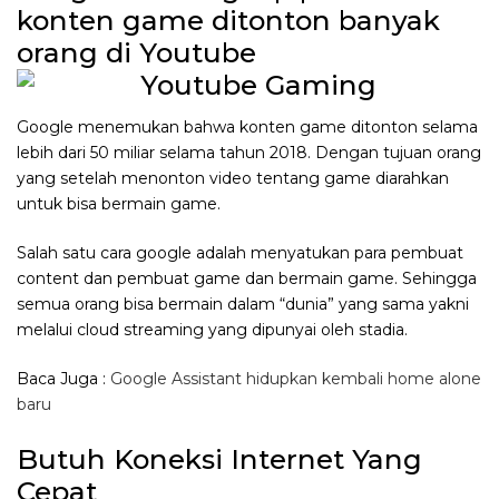
konten game ditonton banyak
orang di Youtube
Google menemukan bahwa konten game ditonton selama
lebih dari 50 miliar selama tahun 2018. Dengan tujuan orang
yang setelah menonton video tentang game diarahkan
untuk bisa bermain game.
Salah satu cara google adalah menyatukan para pembuat
content dan pembuat game dan bermain game. Sehingga
semua orang bisa bermain dalam “dunia” yang sama yakni
melalui cloud streaming yang dipunyai oleh stadia.
Baca Juga :
Google Assistant hidupkan kembali home alone
baru
Butuh Koneksi Internet Yang
Cepat