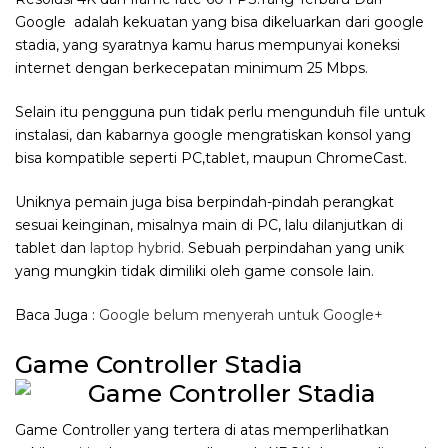
Google adalah kekuatan yang bisa dikeluarkan dari google
stadia, yang syaratnya kamu harus mempunyai koneksi
internet dengan berkecepatan minimum 25 Mbps.
Selain itu pengguna pun tidak perlu mengunduh file untuk
instalasi, dan kabarnya google mengratiskan konsol yang
bisa kompatible seperti PC,tablet, maupun ChromeCast.
Uniknya pemain juga bisa berpindah-pindah perangkat
sesuai keinginan, misalnya main di PC, lalu dilanjutkan di
tablet dan
laptop hybrid.
Sebuah perpindahan yang unik
yang mungkin tidak dimiliki oleh game console lain.
Baca Juga :
Google belum menyerah untuk Google+
Game Controller Stadia
Game Controller yang tertera di atas memperlihatkan