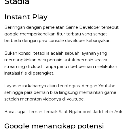
Stadia
Instant Play
Beriringan dengan perhelatan Game Developer tersebut
google memperkenalkan fitur terbaru yang sangat
berbeda dengan para console developer kebanyakan.
Bukan konsol, tetapi ia adalah sebuah layanan yang
memungkinkan para pemain untuk bermain secara
streaming di cloud. Tanpa perlu ribet pemain melakukan
instalasi file di perangkat.
Layanan ini kabarnya akan terintegrasi dengan Youtube
sehingga para pemain bisa langsung memainkan game
setelah menonton videonya di youtube.
Baca Juga :
Teman Terbaik Saat Ngabuburit Jadi Lebih Asik
Google menangkap potensi