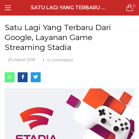
0
SATU LAGI YANG TERBARU DARI GOOGLE, LAYANAN GAME STREAMING STADIA
LOGIN
REGISTER
Semua Laptop
Satu Lagi Yang Terbaru Dari
Laptop Sehari - Hari
Google, Layanan Game
131 items
Streaming Stadia
Laptop Hybrid
20 Maret 2019
0
comments
12 items
Remember me
Laptop Ultrabook
135 items
Laptop Gaming
Lost password?
160 items
Laptop Bisnis
48 items