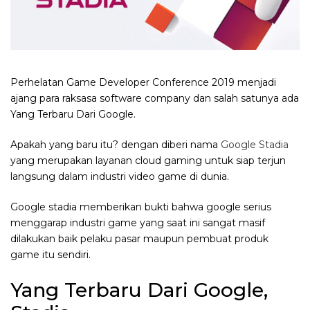
Perhelatan Game Developer Conference 2019 menjadi
ajang para raksasa software company dan salah satunya ada
Yang Terbaru Dari Google.
Apakah yang baru itu? dengan diberi nama
Google Stadia
yang merupakan layanan cloud gaming untuk siap terjun
langsung dalam industri video game di dunia.
Google stadia memberikan bukti bahwa google serius
menggarap industri game yang saat ini sangat masif
dilakukan baik pelaku pasar maupun pembuat produk
game itu sendiri.
Yang Terbaru Dari Google,