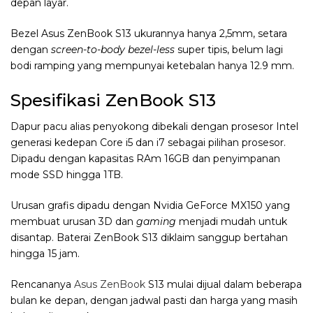
depan layar.
Bezel Asus ZenBook S13 ukurannya hanya 2,5mm, setara
dengan
screen-to-body bezel-less
super tipis, belum lagi
bodi ramping yang mempunyai ketebalan hanya 12.9 mm.
Spesifikasi ZenBook S13
Dapur pacu alias penyokong dibekali dengan prosesor Intel
generasi kedepan Core i5 dan i7 sebagai pilihan prosesor.
Dipadu dengan kapasitas RAm 16GB dan penyimpanan
mode SSD hingga 1TB.
Urusan grafis dipadu dengan Nvidia GeForce MX150 yang
membuat urusan 3D dan
gaming
menjadi mudah untuk
disantap. Baterai ZenBook S13 diklaim sanggup bertahan
hingga 15 jam.
Rencananya
Asus ZenBook
S13 mulai dijual dalam beberapa
bulan ke depan, dengan jadwal pasti dan harga yang masih