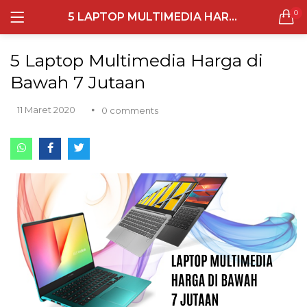
0
5 LAPTOP MULTIMEDIA HARGA DI BAWAH 7 JUTAAN
LOGIN
REGISTER
Semua Laptop
5 Laptop Multimedia Harga di
Laptop Sehari - Hari
Bawah 7 Jutaan
132 items
11 Maret 2020
0
comments
Laptop Hybrid
12 items
Remember me
Laptop Ultrabook
135 items
Laptop Gaming
Lost password?
160 items
Laptop Bisnis
48 items