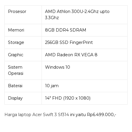
Prosesor
AMD Athlon 300U-2.4Ghz upto
3.3Ghz
Memori
8GB DDR4 SDRAM
Storage
256GB SSD FingerPrint
Graphic
AMD Radeon RX VEGA 8
Sistem
Windows 10
Operasi
Baterai
10 jam
Display
14″ FHD
(1920 x 1080)
Harga laptop Acer Swift 3 Sf314
ini yaitu Rp6.499.000,-