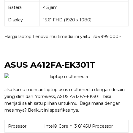
Baterai
4,5 jam
Display
15.6″ FHD (1920 x 1080)
Harga
laptop Lenovo multimedia
ini yaitu Rp6.999.000,-
ASUS A412FA-EK301T
Jika kamu mencari laptop asus multimedia dengan desain
yang slim dan
frameless
, ASUS A412FA-EK301T bisa
menjadi salah satu pilihan untukmu. Bagaimana dengan
mesinnya? Berikut ini spesifikasinya.
Prosesor
Intel® Core™ i3 8145U Processor