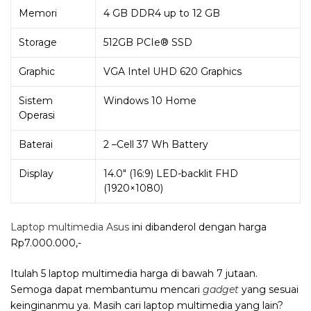
Memori
4 GB DDR4 up to 12 GB
Storage
512GB PCIe® SSD
Graphic
VGA Intel UHD 620 Graphics
Sistem
Windows 10 Home
Operasi
Baterai
2 –Cell 37 Wh Battery
Display
14.0″ (16:9) LED-backlit FHD
(1920×1080)
Laptop multimedia Asus
ini dibanderol dengan harga
Rp7.000.000,-
Itulah 5 laptop multimedia harga di bawah 7 jutaan.
Semoga dapat membantumu mencari
gadget
yang sesuai
keinginanmu ya. Masih cari laptop multimedia yang lain?