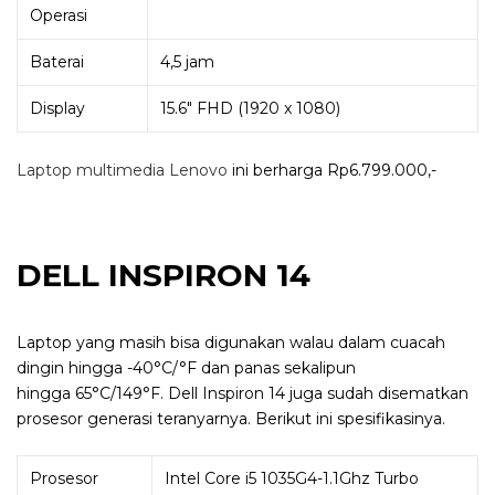
Operasi
Baterai
4,5 jam
Display
15.6″ FHD (1920 x 1080)
Laptop multimedia Lenovo
ini berharga
Rp6.799.000,-
DELL INSPIRON 14
Laptop yang masih bisa digunakan walau dalam cuacah
dingin hingga -40°C/°F dan panas sekalipun
hingga
65°C/149°F. Dell Inspiron 14 juga sudah disematkan
prosesor generasi teranyarnya. Berikut ini spesifikasinya.
Prosesor
Intel Core i5 1035G4-1.1Ghz Turbo