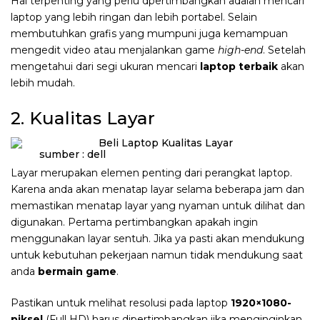
Hal terpenting yang perlu dpertimbangkan adalah mencari
laptop yang lebih ringan dan lebih portabel. Selain
membutuhkan grafis yang mumpuni juga kemampuan
mengedit video atau menjalankan game
high-end
. Setelah
mengetahui dari segi ukuran mencari
laptop terbaik
akan
lebih mudah.
2. Kualitas Layar
sumber : dell
Layar merupakan elemen penting dari perangkat laptop.
Karena anda akan menatap layar selama beberapa jam dan
memastikan menatap layar yang nyaman untuk dilihat dan
digunakan. Pertama pertimbangkan apakah ingin
menggunakan layar sentuh. Jika ya pasti akan mendukung
untuk kebutuhan pekerjaan namun tidak mendukung saat
anda
bermain game
.
Pastikan untuk melihat resolusi pada laptop
1920×1080-
piksel
(Full HD) harus dipertimbangkan jika menginginkan