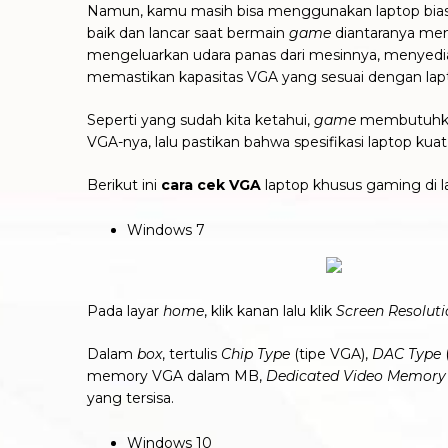
Namun, kamu masih bisa menggunakan laptop bias
baik dan lancar saat bermain
game
diantaranya me
mengeluarkan udara panas dari mesinnya, menyed
memastikan kapasitas VGA yang sesuai dengan la
Seperti yang sudah kita ketahui,
game
membutuhkan 
VGA-nya, lalu pastikan bahwa spesifikasi laptop kua
Berikut ini
c
a
ra cek VGA
laptop khusus gaming
di 
Windows 7
Pada layar
home
, klik kanan lalu klik
Screen Resolut
Dalam
box
, tertulis
Chip Type
(tipe VGA),
DAC Type
memory VGA dalam MB,
Dedicated Video Memor
yang tersisa.
Windows 10