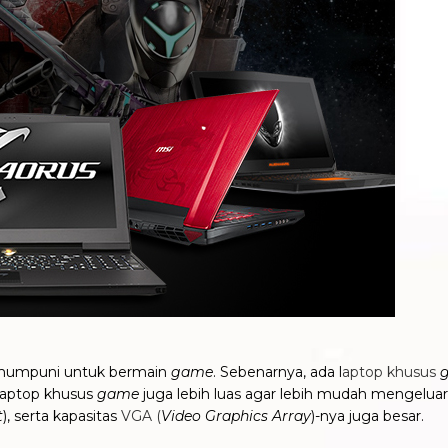
g mumpuni untuk bermain
game
. Sebenarnya, ada l
aptop khusus
 laptop khusus
game
juga lebih luas agar lebih mudah mengelua
t
), serta kapasitas
VGA (
Video Graphics Array
)-nya juga besar.