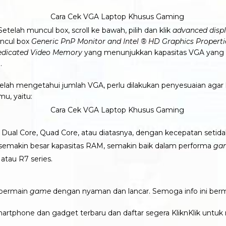
 Setelah muncul box, scroll ke bawah, pilih dan klik
advanced displ
ncul box
Generic PnP Monitor and Intel ® HD Graphics Properti
dicated Video Memory
yang menunjukkan kapasitas VGA yang 
n.
elah mengetahui jumlah VGA, perlu dilakukan penyesuaian agar
mu, yaitu:
ual Core, Quad Core, atau diatasnya, dengan kecepatan setida
semakin besar kapasitas RAM, semakin baik dalam performa
ga
atau R7 series.
k bermain
game
dengan nyaman dan lancar. Semoga info ini berm
martphone dan gadget terbaru dan daftar segera KliknKlik untuk