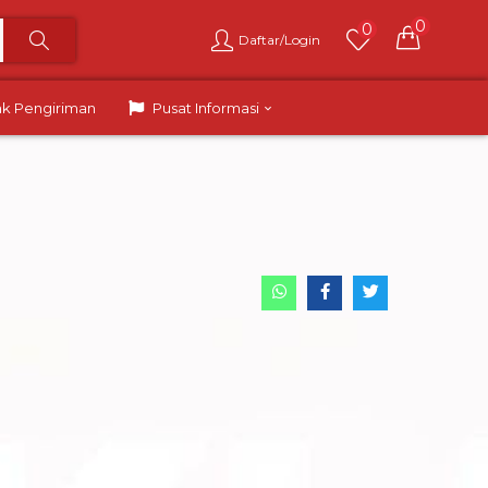
0
0
Daftar/Login
ak Pengiriman
Pusat Informasi