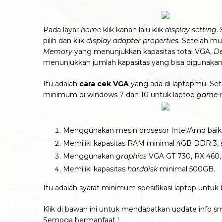
Pada layar
home
klik kanan lalu klik
display setting
.
pilih dan klik
display adapter properties.
Setelah mu
Memory
yang menunjukkan kapasitas total VGA,
De
menunjukkan jumlah kapasitas yang bisa digunaka
Itu adalah
cara cek VGA
yang ada di laptopmu. Set
minimum di windows 7 dan 10 untuk laptop
game
-
Menggunakan mesin prosesor Intel/Amd baik D
Memiliki kapasitas RAM minimal 4GB DDR 3, 
Menggunakan
graphics
VGA GT 730, RX 460, 
Memiliki kapasitas
harddisk
minimal 500GB.
Itu adalah syarat minimum spesifikasi laptop untu
Klik di bawah ini untuk mendapatkan update info s
Semoga bermanfaat !