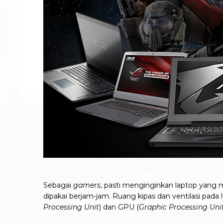
Sebagai
gamers
, pasti menginginkan laptop yan
dipakai berjam-jam. Ruang kipas dan ventilasi pada
Processing Unit
) dan GPU (
Graphic Processing Uni