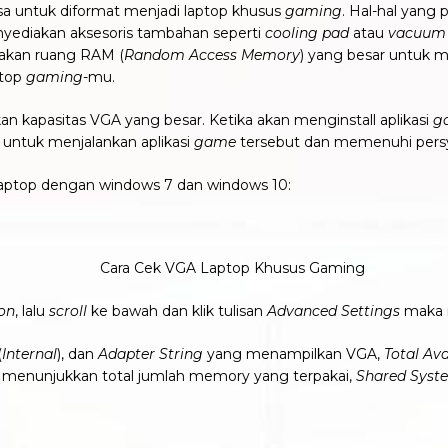
a untuk diformat menjadi laptop khusus
gaming
. Hal-hal yang
nyediakan aksesoris tambahan seperti
cooling pad
atau
vacuum 
iakan ruang RAM (
Random Access Memory
) yang besar untuk 
ptop
gaming
-mu.
kapasitas VGA yang besar. Ketika akan menginstall aplikasi
g
t untuk menjalankan aplikasi
game
tersebut dan memenuhi pers
laptop dengan windows 7 dan windows 10:
ion
, lalu
scroll
ke bawah dan klik tulisan
Advanced Settings
maka 
(
Internal
), dan
Adapter String
yang menampilkan VGA,
Total Av
y
menunjukkan total jumlah memory yang terpakai,
Shared Sys