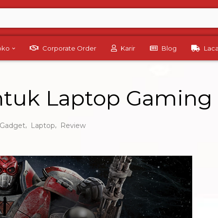
Toko
Corporate Order
Karir
Blog
Lac
ntuk Laptop Gaming
,
,
Gadget
Laptop
Review