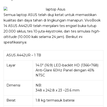
Semua laptop ASUS telah diuji ketat untuk memastikan
kualitas dan daya tahan di lingkungan manapun. VivoBook
14 ASUS
A442UR telah menjalani tes engsel buka-tutup
20.000 siklus, tes 10-juta-
keystroke
, dan tes simulasi
high-
altitude
(10.000 kaki selama 24 jam). Berikut ini
spesifikasinya:
ASUS A442UR – 1 TB
Layar
14.0″ (16:9) LED-backlit HD (1366×768)
Anti-Glare 60Hz Panel dengan 45%
NTSC
Dimensi
NB:
348 x 242.8 x 23 ~23.6 mm
Berat
1.8 kg termasuk baterai