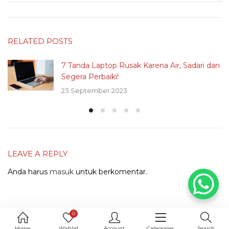
RELATED POSTS
7 Tanda Laptop Rusak Karena Air, Sadari dan
Segera Perbaiki!
23 September 2023
LEAVE A REPLY
Anda harus
masuk
untuk berkomentar.
0
Home
Wishlist
Account
Categories
Search