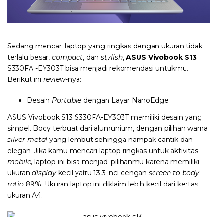
Sedang mencari laptop yang ringkas dengan ukuran tidak
terlalu besar,
compact
, dan
stylish
,
ASUS Vivobook S13
S330FA -EY303T bisa menjadi rekomendasi untukmu.
Berikut ini
review
-nya:
Desain
Portable
dengan Layar NanoEdge
ASUS Vivobook S13 S330FA-EY303T memiliki desain yang
simpel. Body terbuat dari alumunium, dengan pilihan warna
silver metal
yang lembut sehingga nampak cantik dan
elegan. Jika kamu mencari laptop ringkas untuk aktivitas
mobile
, laptop ini bisa menjadi pilihanmu karena memiliki
ukuran
display
kecil yaitu 13.3 inci dengan
screen to body
ratio
89%. Ukuran laptop ini diklaim lebih kecil dari kertas
ukuran A4.