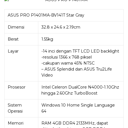
ASUS PRO P1401MA-BV141T Star Gray
Dimensi
32.8 x 24.6 x 2.19cm
Berat
1.55kg
Layar
-14 inci dengan TFT LCD LED backlight
-resolusi 1366 x 768 piksel
-cakupan warna 45% NTSC
– ASUS Splendid dan ASUS Tru2Life
Video
Prosesor
Intel Celeron DualCore N4000-1.10Ghz
hingga 2.60Ghz TurboBoost
Sistem
Windows 10 Home Single Language
Operasi
64
Memori
RAM 4GB DDR4 2133MHz, dapat