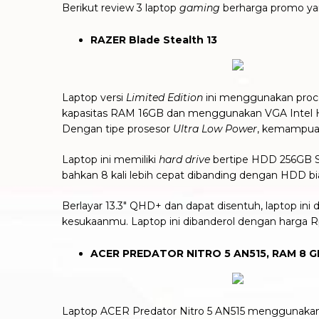
Berikut review 3 laptop
gaming
berharga promo ya
RAZER Blade Stealth 13
Laptop versi
Limited Edition
ini menggunakan proce
kapasitas RAM 16GB dan menggunakan VGA Intel HD
Dengan tipe prosesor
Ultra Low Power
, kemampuan 
Laptop ini memiliki
hard drive
bertipe HDD 256GB 
bahkan 8 kali lebih cepat dibanding dengan HDD b
Berlayar 13.3″ QHD+ dan dapat disentuh, laptop ini
kesukaanmu. Laptop ini dibanderol dengan harga 
ACER PREDATOR NITRO 5 AN515, RAM 8 G
Laptop ACER Predator Nitro 5 AN515 menggunakan