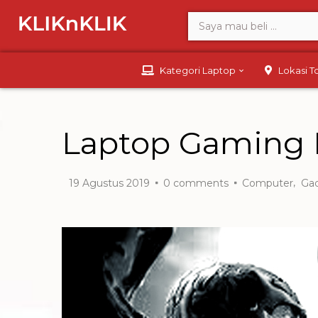
Kategori Laptop
Lokasi 
Laptop Gaming 
,
19 Agustus 2019
0
comments
Computer
Ga