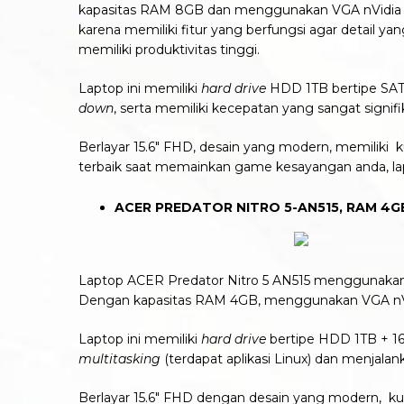
kapasitas RAM 8GB dan menggunakan VGA nVidi
karena memiliki fitur yang berfungsi agar detail ya
memiliki produktivitas tinggi.
Laptop ini memiliki
hard drive
HDD 1TB bertipe SAT
down
, serta
memiliki kecepatan yang sangat signifi
Berlayar 15.6″ FHD, desain yang modern,
memiliki k
terbaik saat memainkan game kesayangan anda,
l
ACER PREDATOR NITRO 5-AN515, RAM 4G
Laptop ACER Predator Nitro 5 AN515 menggunakan 
Dengan kapasitas RAM 4GB, menggunakan VGA n
Laptop ini memiliki
hard drive
bertipe HDD 1TB + 1
multitasking
(terdapat aplikasi Linux) dan menjala
Berlayar 15.6″ FHD dengan desain yang modern,
kua