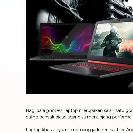
Bagi para
gamers,
laptop merupakan salah satu
ga
paling banyak dicari agar bisa menunjang performa
Laptop khusus
game
memang jadi tren saat ini. A