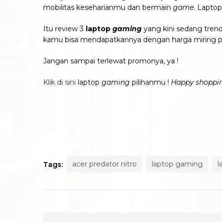
mobilitas keseharianmu dan bermain
game
. Laptop
Itu review 3
laptop
gaming
yang kini sedang tren
kamu bisa mendapatkannya dengan harga miring 
Jangan sampai terlewat promonya, ya !
Klik di sini
laptop
gaming
pilihanmu !
Happy shoppi
acer predator nitro
laptop gaming
l
Tags: