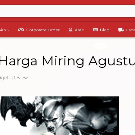
Toko
Corporate Order
Karir
Blog
Lac
Harga Miring Agustu
,
dget
Review