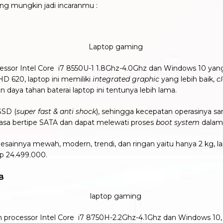
ng mungkin jadi incaranmu :
ssor Intel Core i7 8550U-1 1.8Ghz-4.0Ghz dan Windows 10 ya
 620, laptop ini memiliki
integrated graphic
yang lebih baik,
c
daya tahan baterai laptop ini tentunya lebih lama.
SSD (
super fast & anti shock
), sehingga kecepatan operasinya s
iasa bertipe SATA dan dapat melewati proses
boot system
dalam 
 desainnya mewah, modern, trendi, dan ringan yaitu hanya 2 kg, 
Rp 24.499.000.
B
 processor Intel Core i7 8750H-2.2Ghz-4.1Ghz dan Windows 1