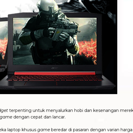
dget
terpenting untuk menyalurkan hobi dan kesenangan mere
game
dengan cepat dan lancar.
neka laptop khusus
game
beredar di pasaran dengan varian harga