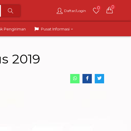
0
0
Daftar/Login
ak Pengiriman
Pusat Informasi
s 2019