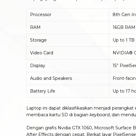
Processor
8th Gen In
RAM
16GB RAM
Storage
Up to 1 TB
Video Card
NVIDIA® G
Display
15” PixelS
Audio and Speakers
Front-faci
Battery Life
Up to 17 h
Laptop ini dapat diklasifikasikan menjadi perangka
membaca kartu SD di bagian
keyboard
, dan mendu
Dengan grafis Nvidia GTX 1060, Microsoft Surface
After Effects dengan cepat. Berkat layar PixelSen