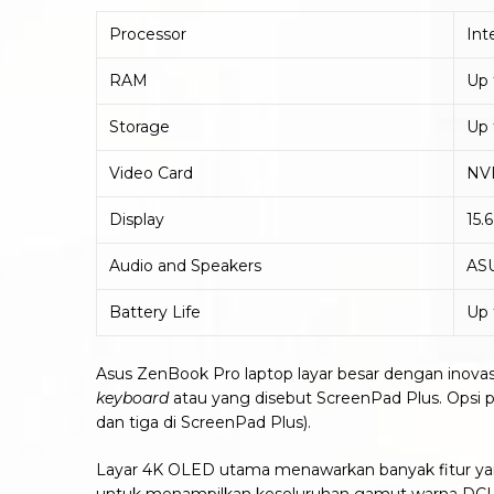
Processor
Int
RAM
Up
Storage
Up 
Video Card
NV
Display
15.
Audio and Speakers
ASU
Battery Life
Up 
Asus ZenBook Pro laptop layar besar dengan inovasi t
keyboard
atau yang disebut ScreenPad Plus. Opsi
dan tiga di ScreenPad Plus).
Layar 4K OLED utama menawarkan banyak fitur yang