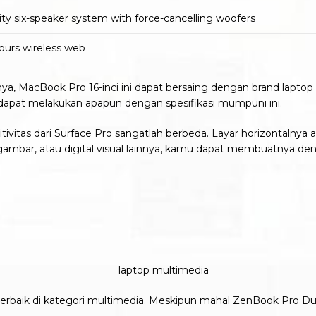
ity six-speaker system with force-cancelling woofers
hours wireless web
nya, MacBook Pro 16-inci ini dapat bersaing dengan brand laptop 
pat melakukan apapun dengan spesifikasi mumpuni ini.
vitas dari Surface Pro sangatlah berbeda. Layar horizontalnya a
gambar, atau digital visual lainnya, kamu dapat membuatnya den
rbaik di kategori multimedia. Meskipun mahal ZenBook Pro Duo pa