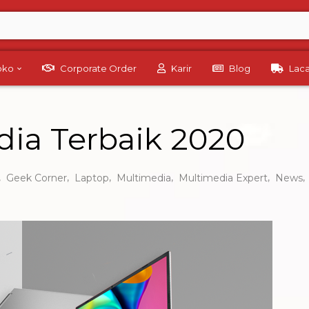
Toko
Corporate Order
Karir
Blog
Lac
ia Terbaik 2020
,
,
,
,
,
,
Geek Corner
Laptop
Multimedia
Multimedia Expert
News