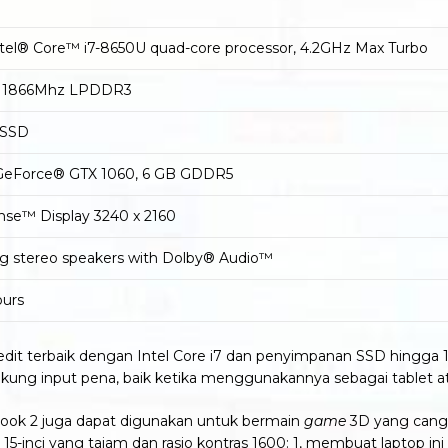
tel® Core™ i7-8650U quad-core processor, 4.2GHz Max Turbo
 1866Mhz LPDDR3
 SSD
eForce® GTX 1060, 6 GB GDDR5
ense™ Display 3240 x 2160
ng stereo speakers with Dolby® Audio™
ours
t edit terbaik dengan Intel Core i7 dan penyimpanan SSD hingga
kung input pena, baik ketika menggunakannya sebagai tablet at
 Book 2 juga dapat digunakan untuk bermain
game
3D yang cang
se 15-inci yang tajam dan rasio kontras 1600: 1, membuat lapto