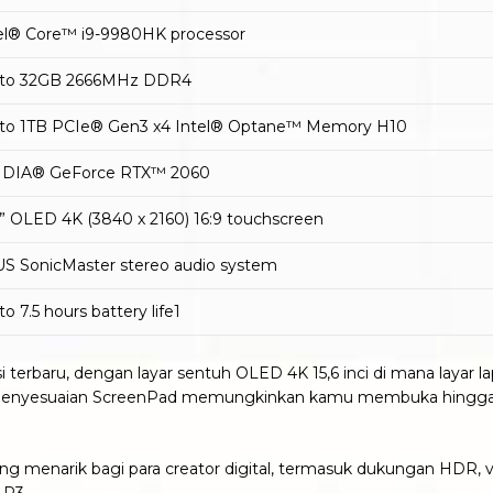
el® Core™ i9-9980HK processor
 to 32GB 2666MHz DDR4
to 1TB PCIe® Gen3 x4 Intel® Optane™ Memory H10
IDIA® GeForce RTX™ 2060
6” OLED 4K (3840 x 2160) 16:9 touchscreen
S SonicMaster stereo audio system
to 7.5 hours battery life1
erbaru, dengan layar sentuh OLED 4K 15,6 inci di mana layar lapto
 penyesuaian ScreenPad memungkinkan kamu membuka hingga tig
 menarik bagi para creator digital, termasuk dukungan HDR, va