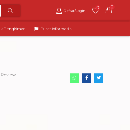
0
0
Daftar/Login
ak Pengiriman
Pusat Informasi
Review