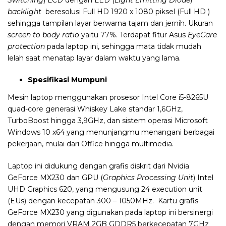
Switching
) LCD dengan LED (
Light Emitting Diode
)
backlight
beresolusi Full HD 1920 x 1080 piksel (Full HD )
sehingga tampilan layar berwarna tajam dan jernih. Ukuran
screen to body ratio
yaitu 77%. Terdapat fitur Asus
EyeCare
protection
pada laptop ini, sehingga mata tidak mudah
lelah saat menatap layar dalam waktu yang lama.
Spesifikasi Mumpuni
Mesin laptop menggunakan prosesor Intel Core i5-8265U
quad-core generasi Whiskey Lake standar 1,6GHz,
TurboBoost hingga 3,9GHz, dan sistem operasi Microsoft
Windows 10 x64 yang menunjangmu menangani berbagai
pekerjaan, mulai dari Office hingga multimedia.
Laptop ini didukung dengan grafis diskrit dari Nvidia
GeForce MX230 dan GPU (
Graphics Processing Unit
) Intel
UHD Graphics 620, yang mengusung 24 execution unit
(EUs) dengan kecepatan 300 – 1050MHz. Kartu grafis
GeForce MX230 yang digunakan pada laptop ini bersinergi
dengan memori VRAM 2GB GDDR5 berkecepatan 7GHz