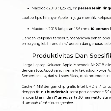
Macbook 2018 : 1,25 kg,
17 persen lebih ring
Laptop tipis teranyar Apple ini juga memiliki ketipisa
Macbook 2018 ketipisan 15,6 mm,
10 persen l
Dengan ketipisan tersebut, menariknya bahan bod
emisi yang lebih rendah 47 persen dari generasi s
Produktivitas Dan Spesifi
Harga Laptop Keluaran Apple Macbook Air 2018 dile
dengan
touchpad
yang memiliki teknologi
Force T
Sementara itu, dari sisi spesifikasi, otak notebook i
Cache 4 MB dengan chip grafis Intel UHD 617. Untu
dengan fitur
Thunderbolt
serta port earphone 3,5
hingga 13 jam dari
iTunes
, serta 30 hari waktu st
ditambah
dual stereo speaker
.