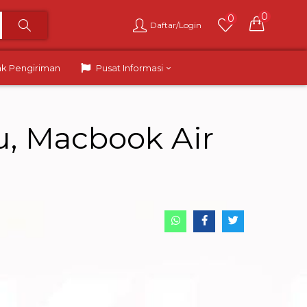
0
0
Daftar/Login
ak Pengiriman
Pusat Informasi
u, Macbook Air