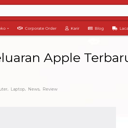
Toko
Corporate Order
Karir
Blog
Lac
luaran Apple Terbar
,
,
,
ter
Laptop
News
Review