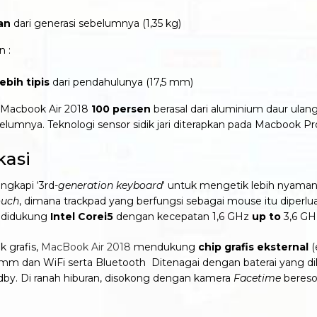
an
dari generasi sebelumnya (1,35 kg)
n :
ebih tipis
dari pendahulunya (17,5 mm)
i Macbook Air 2018
100 persen
berasal dari aluminium daur ulan
ebelumnya. Teknologi sensor sidik jari diterapkan pada Macbook
kasi
ngkapi ‘3rd-
generation keyboard
‘ untuk mengetik lebih nyaman 
ouch
, dimana trackpad yang berfungsi sebagai mouse itu diperlu
ni didukung
Intel Corei5
dengan kecepatan 1,6 GHz
up to
3,6 GH
k grafis,
MacBook Air 2018
mendukung
chip grafis eksternal
(
 mm dan WiFi serta Bluetooth Ditenagai dengan baterai yang dik
andby. Di ranah hiburan, disokong dengan kamera
Facetime
beresol