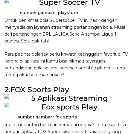
sumber gambar : playstore
Untuk penikmat bola SUpersoccer TV ini hadir dengan
menyediakan layanan streaming pertandingan bola. Mulai
dari pertandingan EPL,LALIGA,Serie A sampai Ligue 1
prancis. Seru gak tuh!
Para pecinta bola tak perlu khwatir ketinggalan favorit di TV
karena di aplikasi ini kamu bisa nikmati tayangan
pertandingan bola selama seharian penuh!, gak perlu repot-
repot pakai tv rumah bukan?
2.FOX Sports Play
sumber gambar : fox sports
Ingin menonton bola dari berbagai negara? Tentu saja bisa
dengan aplikasi FOX Sports bisa nikmati siaran langsung