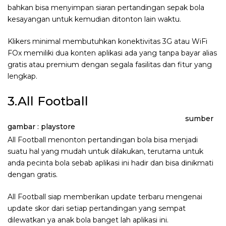
bahkan bisa menyimpan siaran pertandingan sepak bola
kesayangan untuk kemudian ditonton lain waktu.
Klikers minimal membutuhkan konektivitas 3G atau WiFi
FOx memiliki dua konten aplikasi ada yang tanpa bayar alias
gratis atau premium dengan segala fasilitas dan fitur yang
lengkap.
3.All Football
sumber
gambar : playstore
All Football menonton pertandingan bola bisa menjadi
suatu hal yang mudah untuk dilakukan, terutama untuk
anda pecinta bola sebab aplikasi ini hadir dan bisa dinikmati
dengan gratis.
All Football siap memberikan update terbaru mengenai
update skor dari setiap pertandingan yang sempat
dilewatkan ya anak bola banget lah aplikasi ini.