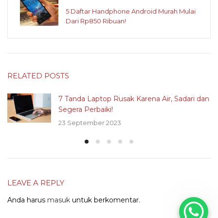
5 Daftar Handphone Android Murah Mulai
Dari Rp850 Ribuan!
RELATED POSTS
7 Tanda Laptop Rusak Karena Air, Sadari dan
Segera Perbaiki!
23 September 2023
LEAVE A REPLY
Anda harus
masuk
untuk berkomentar.