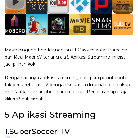
Masih bingung hendak nonton El-Classico antar Barcelona
dan Real Madrid? tenang aja 5 Aplikasi Streaming ini bisa
jadi pilihan kok.
Dengan adanya aplikasi streaming bola para pecinta bola
tak perlu rebutan TV dengan keluarga di rumah dan cukup
manfaatkan smartphone android saja. Penasaran apa saja
klikers? Yuk simak
5 Aplikasi Streaming
1.SuperSoccer TV