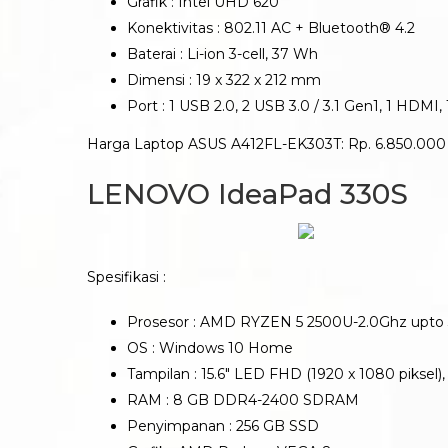
Grafik : Intel UHD 620
Konektivitas : 802.11 AC + Bluetooth® 4.2
Baterai : Li-ion 3-cell, 37 Wh
Dimensi : 19 x 322 x 212 mm
Port : 1 USB 2.0, 2 USB 3.0 / 3.1 Gen1, 1 HDM
Harga Laptop ASUS A412FL-EK303T: Rp. 6.850.000
LENOVO IdeaPad 330S
Spesifikasi :
Prosesor : AMD RYZEN 5 2500U-2.0Ghz upto
OS : Windows 10 Home
Tampilan : 15.6″ LED FHD (1920 x 1080 piksel), 
RAM : 8 GB DDR4-2400 SDRAM
Penyimpanan : 256 GB SSD