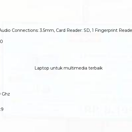
I, Audio Connections: 3.5mm, Card Reader: SD, 1 Fingerprint Read
00
9 Ghz
:9