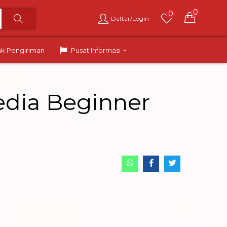
0
0
Daftar/Login
ak Pengiriman
Pusat Informasi
dia Beginner