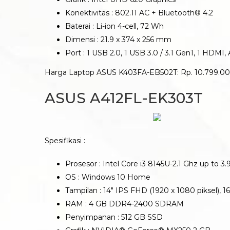
Konektivitas : 802.11 AC + Bluetooth® 4.2
Baterai : Li-ion 4-cell, 72 Wh
Dimensi : 21.9 x 374 x 256 mm
Port : 1 USB 2.0, 1 USB 3.0 / 3.1 Gen1, 1 HDM
Harga Laptop ASUS K403FA-EB502T: Rp. 10.799.0
ASUS A412FL-EK303T
Spesifikasi :
Prosesor : Intel Core i3 8145U-2.1 Ghz up to 3.
OS : Windows 10 Home
Tampilan : 14″ IPS FHD (1920 x 1080 piksel), 16
RAM : 4 GB DDR4-2400 SDRAM
Penyimpanan : 512 GB SSD