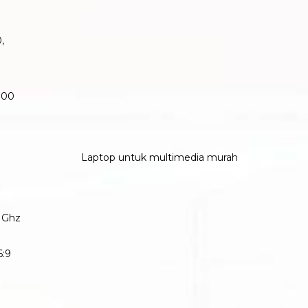
,
000
9 Ghz
6:9