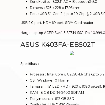
Konektivitas : 802.11 AC + Bluetooth® 5.0
Dimensi : 323 x 228 x 17.95 mm
Port : USB 3.1 Gen 2 (up to 10 Gbps), 2 USB 3.0
USB 2.0 port, HDMI® port, SD™ Card reader
Harga Laptop ACER Swift 3 SF314-56G: Rp. 10.999.
ASUS K403FA-EB502T
Spesifikasi :
Prosesor : Intel Core i5 8265U-1.6 Ghz upto 3.
OS : Windows 10 Home
Tampilan : 15″ LED FHD (1920 x 1080 piksel), 1
RAM : 8 GB DDR4-2400 SDRAM
Penyimpanan : 512 GB SSD
Grafik : Intel UHD 620 Graphics