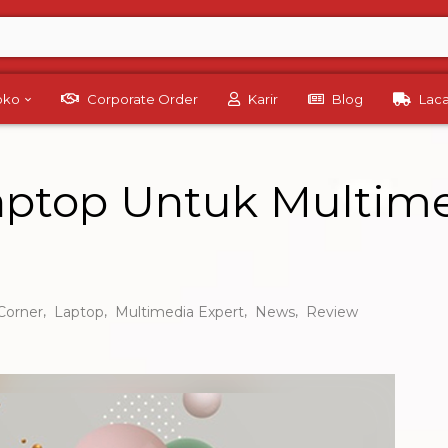
Toko
Corporate Order
Karir
Blog
Lac
ptop Untuk Multime
,
,
,
,
Corner
Laptop
Multimedia Expert
News
Review