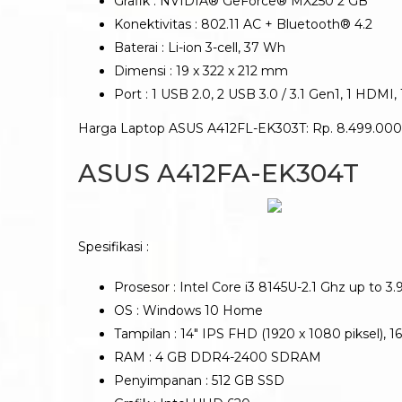
Grafik : NVIDIA® GeForce® MX250 2 GB
Konektivitas : 802.11 AC + Bluetooth® 4.2
Baterai : Li-ion 3-cell, 37 Wh
Dimensi : 19 x 322 x 212 mm
Port : 1 USB 2.0, 2 USB 3.0 / 3.1 Gen1, 1 HDM
Harga Laptop ASUS A412FL-EK303T: Rp. 8.499.000
ASUS A412FA-EK304T
Spesifikasi :
Prosesor : Intel Core i3 8145U-2.1 Ghz up to 3.
OS : Windows 10 Home
Tampilan : 14″ IPS FHD (1920 x 1080 piksel), 16
RAM : 4 GB DDR4-2400 SDRAM
Penyimpanan : 512 GB SSD