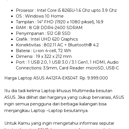
Prosesor : Intel Core i5 8265U-1.6 Ghz upto 3.9 Ghz
OS : Windows 10 Home
Tampilan : 14″ FHD (1920 x 1080 piksel), 16:9
RAM : 8 GB DDR4-2400 SDRAM
Penyimpanan : 512 GB SSD
Grafik : Intel UHD 620 Graphics
Konektivitas : 802.11 AC + Bluetooth® 4.2
Baterai : Li-ion 4-cell, 72 Wh
Dimensi : 19 x 322 x 212 mm
Port : 1 USB 2.0, 1 USB 3.0 / 3.1 Gen1, 1 HDMI, Audio
Connections: 3.5mm, Card Reader: microSD, USB-C
Harga Laptop ASUS A412FA-EK504T: Rp. 9.999.000
Itu dia tadi kelima Laptop khusus Multimedia besutan
ASUS. Jika dilihat dari harganya yang cukup bervariasi, ASUS
ingin semua pengguna dari berbagai kalangan bisa
menjangkau Laptop –Laptop besutannya.
Untuk Kamu yang ingin mengetahui informasi seputar