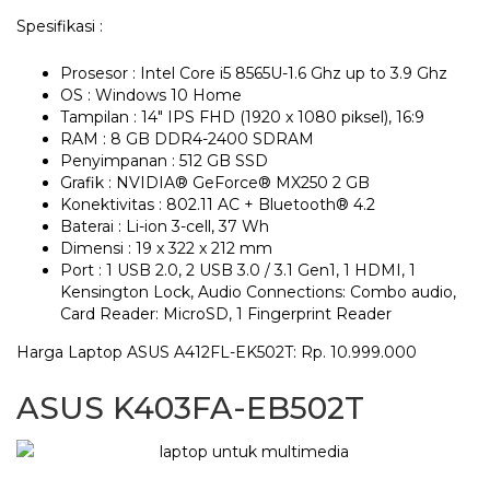
Spesifikasi :
Prosesor : Intel Core i5 8565U-1.6 Ghz up to 3.9 Ghz
OS : Windows 10 Home
Tampilan : 14″ IPS FHD (1920 x 1080 piksel), 16:9
RAM : 8 GB DDR4-2400 SDRAM
Penyimpanan : 512 GB SSD
Grafik : NVIDIA® GeForce® MX250 2 GB
Konektivitas : 802.11 AC + Bluetooth® 4.2
Baterai : Li-ion 3-cell, 37 Wh
Dimensi : 19 x 322 x 212 mm
Port : 1 USB 2.0, 2 USB 3.0 / 3.1 Gen1, 1 HDMI, 1
Kensington Lock, Audio Connections: Combo audio,
Card Reader: MicroSD, 1 Fingerprint Reader
Harga Laptop ASUS A412FL-EK502T: Rp. 10.999.000
ASUS K403FA-EB502T