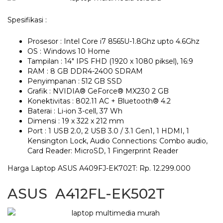
Spesifikasi :
Prosesor : Intel Core i7 8565U-1.8Ghz upto 4.6Ghz
OS : Windows 10 Home
Tampilan : 14″ IPS FHD (1920 x 1080 piksel), 16:9
RAM : 8 GB DDR4-2400 SDRAM
Penyimpanan : 512 GB SSD
Grafik : NVIDIA® GeForce® MX230 2 GB
Konektivitas : 802.11 AC + Bluetooth® 4.2
Baterai : Li-ion 3-cell, 37 Wh
Dimensi : 19 x 322 x 212 mm
Port : 1 USB 2.0, 2 USB 3.0 / 3.1 Gen1, 1 HDMI, 1
Kensington Lock, Audio Connections: Combo audio,
Card Reader: MicroSD, 1 Fingerprint Reader
Harga Laptop ASUS A409FJ-EK702T: Rp. 12.299.000
ASUS A412FL-EK502T