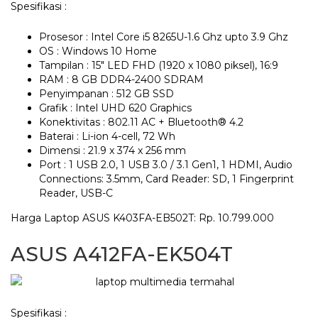
Spesifikasi :
Prosesor : Intel Core i5 8265U-1.6 Ghz upto 3.9 Ghz
OS : Windows 10 Home
Tampilan : 15″ LED FHD (1920 x 1080 piksel), 16:9
RAM : 8 GB DDR4-2400 SDRAM
Penyimpanan : 512 GB SSD
Grafik : Intel UHD 620 Graphics
Konektivitas : 802.11 AC + Bluetooth® 4.2
Baterai : Li-ion 4-cell, 72 Wh
Dimensi : 21.9 x 374 x 256 mm
Port : 1 USB 2.0, 1 USB 3.0 / 3.1 Gen1, 1 HDMI, Audio
Connections: 3.5mm, Card Reader: SD, 1 Fingerprint
Reader, USB-C
Harga Laptop ASUS K403FA-EB502T: Rp. 10.799.000
ASUS A412FA-EK504T
Spesifikasi :