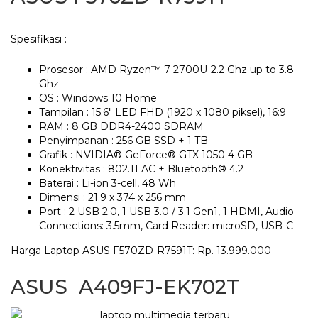
Spesifikasi :
Prosesor : AMD Ryzen™ 7 2700U-2.2 Ghz up to 3.8
Ghz
OS : Windows 10 Home
Tampilan : 15.6″ LED FHD (1920 x 1080 piksel), 16:9
RAM : 8 GB DDR4-2400 SDRAM
Penyimpanan : 256 GB SSD + 1 TB
Grafik : NVIDIA® GeForce® GTX 1050 4 GB
Konektivitas : 802.11 AC + Bluetooth® 4.2
Baterai : Li-ion 3-cell, 48 Wh
Dimensi : 21.9 x 374 x 256 mm
Port : 2 USB 2.0, 1 USB 3.0 / 3.1 Gen1, 1 HDMI, Audio
Connections: 3.5mm, Card Reader: microSD, USB-C
Harga Laptop ASUS F570ZD-R7591T: Rp. 13.999.000
ASUS A409FJ-EK702T