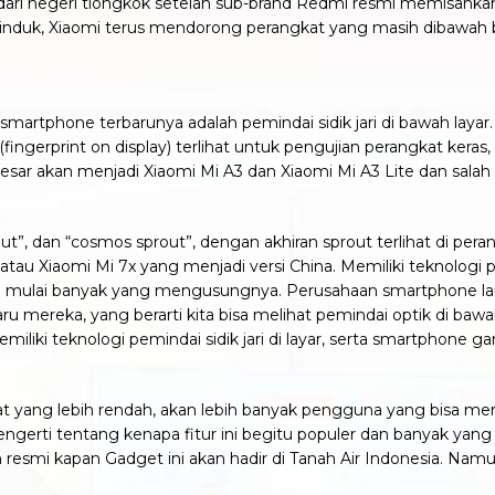
dari negeri tiongkok setelah sub-brand Redmi resmi memisahkan d
duk, Xiaomi terus mendorong perangkat yang masih dibawah br
ke smartphone terbarunya adalah pemindai sidik jari di bawah la
fingerprint on display) terlihat untuk pengujian perangkat ker
ar akan menjadi Xiaomi Mi A3 dan Xiaomi Mi A3 Lite dan salah s
out”, dan “cosmos sprout”, dengan akhiran sprout terlihat di p
au Xiaomi Mi 7x yang menjadi versi China. Memiliki teknologi pemi
n mulai banyak yang mengusungnya.
Perusahaan smartphone la
aru mereka, yang berarti kita bisa melihat pemindai optik di 
emiliki teknologi pemindai sidik jari di layar, serta smartphone g
 yang lebih rendah, akan lebih banyak pengguna yang bisa m
erti tentang kenapa fitur ini begitu populer dan banyak yang m
resmi kapan Gadget ini akan hadir di Tanah Air Indonesia. Nam