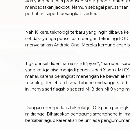
Ada yang baru dari produsen
Smartphone
terkenal 
mendapatkan jackpot. Namun sebagai perusahaan in
perhatian seperti perangkat Redmi.
Nah Klikers, teknologi terbaru yang ingin dibawa 
setidaknya tiga ponsel baru dengan teknologi FOD (
menyarankan
Android One
. Mereka kemungkinan bes
Tiga ponsel diberi nama sandi “pyxis”, “bamboo_spr
yang ketiga bisa menjadi penerus dari Xiaomi Mi 6X at
mahal, karena perangkat menengah ke bawah aka
teknologi tersebut di smartphone mid rangers terb
ini, hanya seri flagship seperti Mi 8 dan Mi 9 yang m
Dengan memperluas teknologi FOD pada perangkat
midrange. Diharapkan pengguna smartphone ini meng
bersabar lagi, dikarenakan belum ada pengumuman 