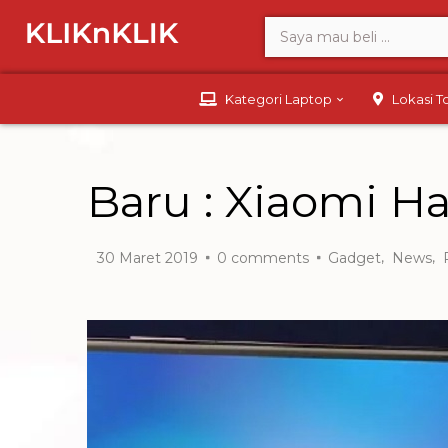
Kategori Laptop
Lokasi 
Baru : Xiaomi H
,
,
30 Maret 2019
0
comments
Gadget
News