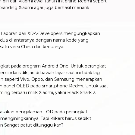
iri dari Xiaomi awal tahun ini, brand Redmi seperti
anding Xiaomi agar juga berhasil menarik
yar. Laporan dari XDA-Developers mengungkapkan
as, dua di antaranya dengan nama kode yang
atu versi China dari keduanya.
erangkat pada program Android One. Untuk perangkat
ndai sidik jari di bawah layar saat ini tidak lagi
in seperti Vivo, Oppo, dan Samsung menerapkan
bawah panel OLED pada smartphone Redmi. Untuk saat
aming terbaru milik Xiaomi, yakni Black Shark 2.
erasakan pengalaman FOD pada perangkat
enginingkannya. Tapi Klikers harus sedikit
un Sangat patut ditunggu kan?