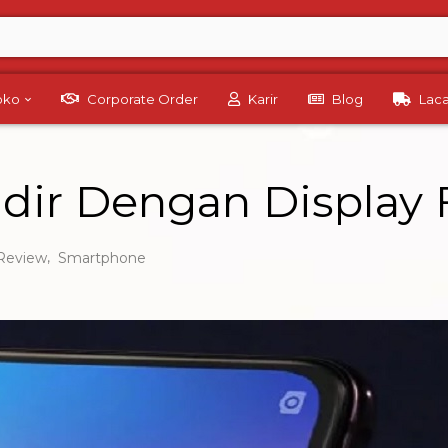
Toko
Corporate Order
Karir
Blog
Lac
adir Dengan Display 
,
Review
Smartphone