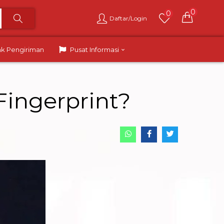
0
0
Daftar/Login
ak Pengiriman
Pusat Informasi
Fingerprint?