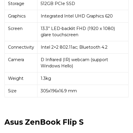
Storage
512GB PCIe SSD
Graphics
Integrated Intel UHD Graphics 620
Screen
13.3” LED-backlit FHD (1920 x 1080)
glare touchscreen
Connectivity
Intel 2×2 802.11ac; Bluetooth 4.2
Camera
D Infrared (IR) webcam (support
Windows Hello)
Weight
1.3kg
Size
305x196x16.9 mm
Asus ZenBook Flip S