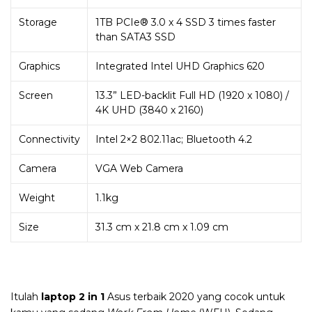
Storage
1TB PCIe® 3.0 x 4 SSD 3 times faster
than SATA3 SSD
Graphics
Integrated Intel UHD Graphics 620
Screen
13.3” LED-backlit Full HD (1920 x 1080) /
4K UHD (3840 x 2160)
Connectivity
Intel 2×2 802.11ac; Bluetooth 4.2
Camera
VGA Web Camera
Weight
1.1kg
Size
31.3 cm
x
21.8 cm
x
1.09 cm
Itulah
laptop 2 in 1
Asus terbaik 2020 yang cocok untuk