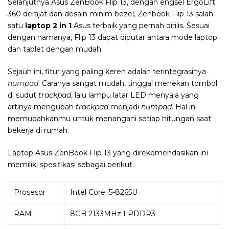
Selanjutnya Asus ZenBook Flip 13, dengan engsel ErgoLift
360 derajat dan desain minim bezel, Zenbook Flip 13 salah
satu
laptop 2 in 1
Asus terbaik yang pernah dirilis. Sesuai
dengan namanya, Flip 13 dapat diputar antara mode laptop
dan tablet dengan mudah.
Sejauh ini, fitur yang paling keren adalah terintegrasinya
numpad
. Caranya sangat mudah, tinggal menekan tombol
di sudut
trackpad
, lalu lampu latar LED menyala yang
artinya mengubah
trackpad
menjadi
numpad
. Hal ini
memudahkanmu untuk menangani setiap hitungan saat
bekerja di rumah.
Laptop Asus ZenBook Flip 13 yang direkomendasikan ini
memiliki spesifikasi sebagai berikut.
Prosesor
Intel Core i5-8265U
RAM
8GB 2133MHz LPDDR3