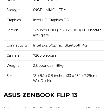
Storage
64GB eMMC + TPM
Graphics
Intel HD Graphics 515
Screen
12.5-inch FHD (1,920 x 1,080) LED backlit
anti-glare
Connectivity
Intel 2×2 802.11ac; Bluetooth 4.2
Camera
720p webcam
Weight
2.6 pounds (1.18kg)
Size
13 x 9.1 x 0.9 inches (33 x 23.1 x 2.29cm;
W x D x H)
ASUS ZENBOOK FLIP 13