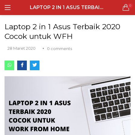
0
LAPTOP 2 IN 1 ASUS TERBAIK 2020 COCOK UNTUK WFH
LOGIN
REGISTER
Semua Laptop
Laptop 2 in 1 Asus Terbaik 2020
Laptop Sehari - Hari
Cocok untuk WFH
131 items
28 Maret 2020
0
comments
Laptop Hybrid
12 items
Remember me
Laptop Ultrabook
135 items
Laptop Gaming
Lost password?
160 items
Laptop Bisnis
48 items